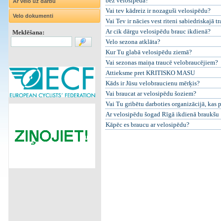
bez velosipēda?
Ar velo uz darbu
Vai tev kādreiz ir nozaguši velosipēdu?
Velo dokumenti
Vai Tev ir nācies vest riteni sabiedriskajā t
Ar cik dārgu velosipēdu brauc ikdienā?
Meklēšana:
Velo sezona atklāta?
Kur Tu glabā velosipēdu ziemā?
Vai sezonas maiņa traucē velobraucējiem?
Attieksme pret KRITISKO MASU
Kāds ir Jūsu velobraucienu mērķis?
Vai braucat ar velosipēdu šoziem?
Vai Tu gribētu darboties organizācijā, kas 
Ar velosipēdu šogad Rīgā ikdienā braukšu
Kāpēc es braucu ar velosipēdu?