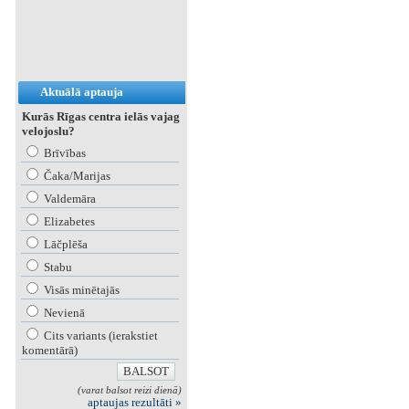
Aktuālā aptauja
Kurās Rīgas centra ielās vajag
velojoslu?
Brīvības
Čaka/Marijas
Valdemāra
Elizabetes
Lāčplēša
Stabu
Visās minētajās
Nevienā
Cits variants (ierakstiet
komentārā)
(varat balsot reizi dienā)
aptaujas rezultāti »