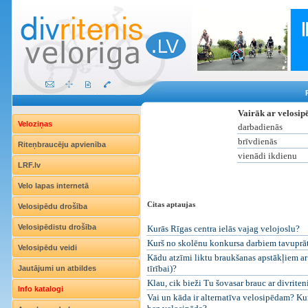
Vairāk ar velosip
Veloziņas
darbadienās
brīvdienās
Riteņbraucēju apvienība
vienādi ikdienu
LRF.lv
Velo lapas internetā
Citas aptaujas
Velosipēdu drošība
Velosipēdistu drošība
Kurās Rīgas centra ielās vajag velojoslu?
Kurš no skolēnu konkursa darbiem tavuprāt i
Velosipēdu veidi
Kādu atzīmi liktu braukšanas apstākļiem ar 
tīrībai)?
Jautājumi un atbildes
Klau, cik bieži Tu šovasar brauc ar divriten
Info katalogi
Vai un kāda ir alternatīva velosipēdam? Kur