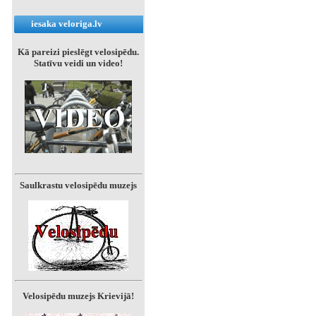
iesaka veloriga.lv
Kā pareizi pieslēgt velosipēdu.
Statīvu veidi un video!
Saulkrastu velosipēdu muzejs
Velosipēdu muzejs Krievijā!