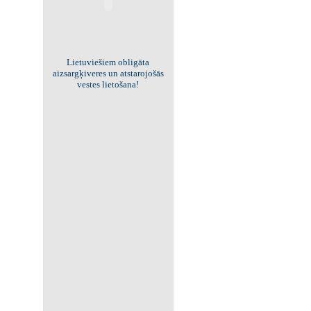
Viss par "Kritisko masu"!
Kolekcionējam saites uz resursiem
internetā!