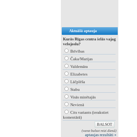
Aktuālā aptauja
Kurās Rīgas centra ielās vajag
velojoslu?
Brīvības
Čaka/Marijas
Valdemāra
Elizabetes
Lāčplēša
Stabu
Visās minētajās
Nevienā
Cits variants (ierakstiet
komentārā)
(varat balsot reizi dienā)
aptaujas rezultāti »