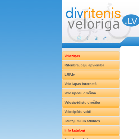
Veloziņas
Riteņbraucēju apvienība
LRF.lv
Velo lapas internetā
Velosipēdu drošība
Velosipēdistu drošība
Velosipēdu veidi
Jautājumi un atbildes
Info katalogi