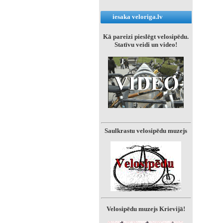
iesaka veloriga.lv
Kā pareizi pieslēgt velosipēdu.
Statīvu veidi un video!
Saulkrastu velosipēdu muzejs
Velosipēdu muzejs Krievijā!