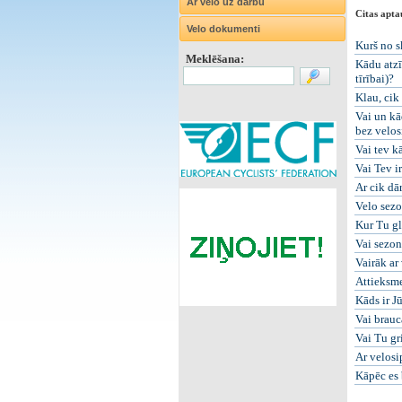
Ar velo uz darbu
Citas apta
Velo dokumenti
Kurš no s
Meklēšana:
Kādu atzī
tīrībai)?
Klau, cik
Vai un kā
bez velos
Vai tev k
Vai Tev ir
Ar cik dā
Velo sezo
Kur Tu gl
Vai sezon
Vairāk ar
Attieksm
Kāds ir J
Vai brauc
Vai Tu gr
Ar velosi
Kāpēc es 