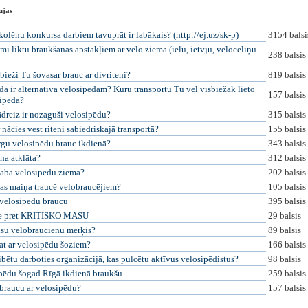
ujas
kolēnu konkursa darbiem tavuprāt ir labākais? (http://ej.uz/sk-p)
3154 balsi
mi liktu braukšanas apstākļiem ar velo ziemā (ielu, ietvju, veloceliņu
238 balsis
 bieži Tu šovasar brauc ar divriteni?
819 balsis
da ir alternatīva velosipēdam? Kuru transportu Tu vēl visbiežāk lieto
157 balsis
ipēda?
ādreiz ir nozaguši velosipēdu?
315 balsis
 nācies vest riteni sabiedriskajā transportā?
155 balsis
rgu velosipēdu brauc ikdienā?
343 balsis
na atklāta?
312 balsis
abā velosipēdu ziemā?
202 balsis
as maiņa traucē velobraucējiem?
105 balsis
 velosipēdu braucu
395 balsis
e pret KRITISKO MASU
29 balsis
ūsu velobraucienu mērķis?
89 balsis
at ar velosipēdu šoziem?
166 balsis
ibētu darboties organizācijā, kas pulcētu aktīvus velosipēdistus?
98 balsis
pēdu šogad Rīgā ikdienā braukšu
259 balsis
braucu ar velosipēdu?
157 balsis