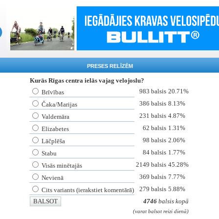
PRESES RELĪZĒM
Kurās Rīgas centra ielās vajag velojoslu?
983 balsis
20.71%
Brīvības
386 balsis
8.13%
Čaka/Marijas
231 balsis
4.87%
Valdemāra
62 balsis
1.31%
Elizabetes
98 balsis
2.06%
Lāčplēša
84 balsis
1.77%
Stabu
2149 balsis
45.28%
Visās minētajās
369 balsis
7.77%
Nevienā
279 balsis
5.88%
Cits variants (ierakstiet komentārā)
4746
balsis kopā
(varat balsot reizi dienā)