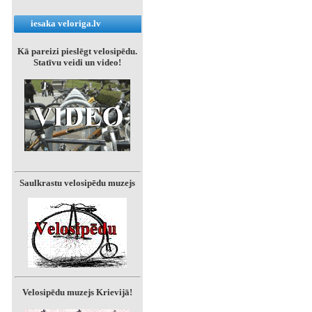
iesaka veloriga.lv
Kā pareizi pieslēgt velosipēdu.
Statīvu veidi un video!
Saulkrastu velosipēdu muzejs
Velosipēdu muzejs Krievijā!