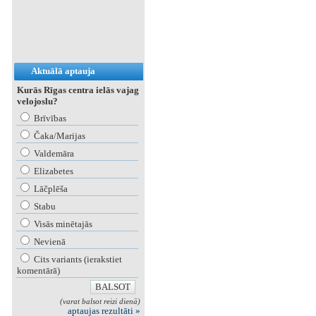
Aktuālā aptauja
Kurās Rīgas centra ielās vajag
velojoslu?
Brīvības
Čaka/Marijas
Valdemāra
Elizabetes
Lāčplēša
Stabu
Visās minētajās
Nevienā
Cits variants (ierakstiet
komentārā)
(varat balsot reizi dienā)
aptaujas rezultāti »