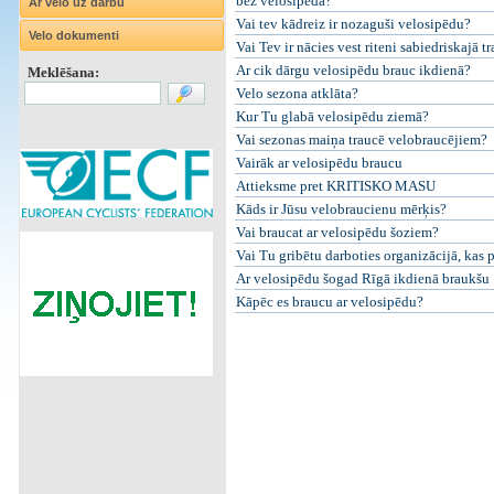
bez velosipēda?
Ar velo uz darbu
Vai tev kādreiz ir nozaguši velosipēdu?
Velo dokumenti
Vai Tev ir nācies vest riteni sabiedriskajā t
Ar cik dārgu velosipēdu brauc ikdienā?
Meklēšana:
Velo sezona atklāta?
Kur Tu glabā velosipēdu ziemā?
Vai sezonas maiņa traucē velobraucējiem?
Vairāk ar velosipēdu braucu
Attieksme pret KRITISKO MASU
Kāds ir Jūsu velobraucienu mērķis?
Vai braucat ar velosipēdu šoziem?
Vai Tu gribētu darboties organizācijā, kas 
Ar velosipēdu šogad Rīgā ikdienā braukšu
Kāpēc es braucu ar velosipēdu?