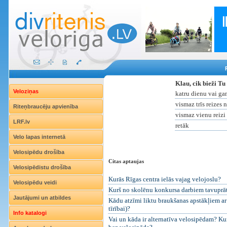
Klau, cik bieži Tu
Veloziņas
katru dienu vai ga
vismaz trīs reizes 
Riteņbraucēju apvienība
vismaz vienu reizi
LRF.lv
retāk
Velo lapas internetā
Velosipēdu drošība
Citas aptaujas
Velosipēdistu drošība
Kurās Rīgas centra ielās vajag velojoslu?
Velosipēdu veidi
Kurš no skolēnu konkursa darbiem tavuprāt i
Jautājumi un atbildes
Kādu atzīmi liktu braukšanas apstākļiem ar 
tīrībai)?
Info katalogi
Vai un kāda ir alternatīva velosipēdam? Kur