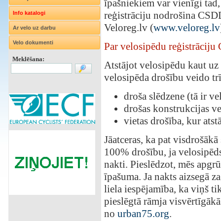
īpašniekiem var vienīgi tad, 
reģistrāciju nodrošina CSDD
Info katalogi
Veloreg.lv (
www.veloreg.lv
Ar velo uz darbu
Velo dokumenti
Par velosipēdu reģistrāciju
Meklēšana:
Atstājot velosipēdu kaut uz b
velosipēda drošību veido t
droša slēdzene (tā ir ve
drošas konstrukcijas v
vietas drošība, kur ats
Jāatceras, ka pat visdrošākā
100% drošību, ja velosipēds t
nakti. Pieslēdzot, mēs apgrū
īpašuma. Ja nakts aizsegā zag
liela iespējamība, ka viņš ti
pieslēgtā rāmja visvērtīgākā
no
urban75.org
.