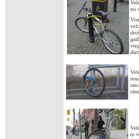
Velo
no 
Vien
vel
dro
gad
vie
diem
Vel
noz
rat
rām
Vel
to v