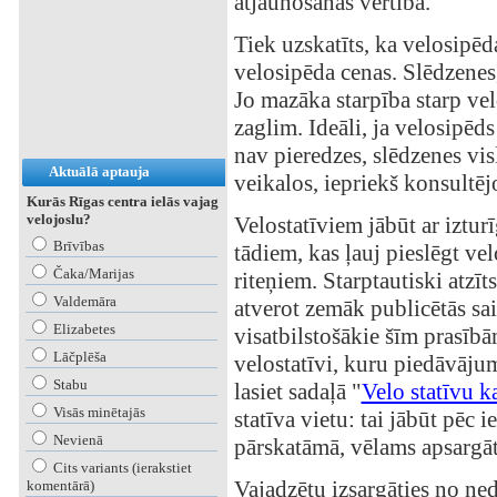
atjaunošanas vērtība.
Tiek uzskatīts, ka velosipēd
velosipēda cenas. Slēdzenes,
Jo mazāka starpība starp ve
zaglim. Ideāli, ja velosipēd
nav pieredzes, slēdzenes vis
Aktuālā aptauja
veikalos, iepriekš konsultēj
Kurās Rīgas centra ielās vajag
velojoslu?
Velostatīviem jābūt ar iztu
Brīvības
tādiem, kas ļauj pieslēgt ve
Čaka/Marijas
riteņiem. Starptautiski atzīts
Valdemāra
atverot zemāk publicētās sai
Elizabetes
visatbilstošākie šīm prasībā
Lāčplēša
velostatīvi, kuru piedāvājums
Stabu
lasiet sadaļā "
Velo statīvu k
Visās minētajās
statīva vietu: tai jābūt pēc
Nevienā
pārskatāmā, vēlams apsargāt
Cits variants (ierakstiet
Vajadzētu izsargāties no ned
komentārā)