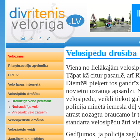
Velosipēdu drošība
Veloziņas
Riteņbraucēju apvienība
Viena no lielākajām velosipē
Tāpat kā citur pasaulē, arī R
LRF.lv
Diemžēl pieķert tos gandrīz 
Velo lapas internetā
novietni uzrauga apsardzi. N
Velosipēdu drošība
velosipēdu, veikli tiekot gal
Draudzīgs velosipēdistam
policija minētā iemesla dēļ v
Nedraudzīgs velo
Viņi palīdz velo zagļiem!
atrast nozagtu braucamo ir t
Velosipēdistu drošība
standarta velosipēdu ātri vie
Velosipēdu veidi
Gadījumos, ja policija zagļi
Jautājumi un atbildes