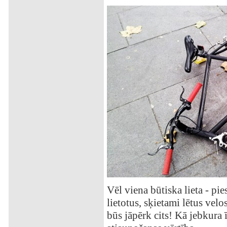
Vēl viena būtiska lieta - pie
lietotus, sķietami lētus vel
būs jāpērk cits! Kā jebkura 