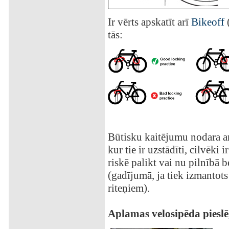
Ir vērts apskatīt arī
Bikeoff
tās:
Būtisku kaitējumu nodara arī
kur tie ir uzstādīti, cilvēki 
riskē palikt vai nu pilnībā b
(gadījumā, ja tiek izmantots 
riteņiem).
Aplamas velosipēda piesl