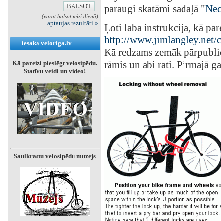
paraugi skatāmi sadaļā "
Ned
(varat balsot reizi dienā)
aptaujas rezultāti »
Ļoti laba instrukcija, kā par
http://www.jimlangley.net/
iesaka veloriga.lv
Kā redzams zemāk pārpublicēt
rāmis un abi rati. Pirmajā 
Kā pareizi pieslēgt velosipēdu.
Statīvu veidi un video!
Saulkrastu velosipēdu muzejs