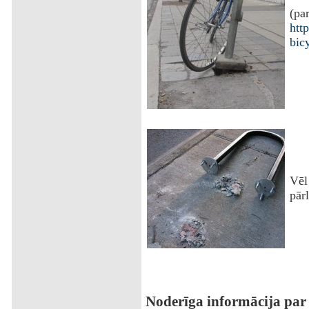
(par
htt
bic
Vēl
pārl
Noderīga informācija par 