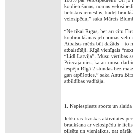
100% par velosipēdiem! Un jo 
koplietošanas, nomas velosipēd
lieliskus iemeslus, kādēļ braukš
velosipēdu,” saka Mārcis Blum
“Ne tikai Rīgas, bet arī citu Eir
kopbraukšanas jeb nomas velo u
Atbalsts mēdz būt dažāds – to m
atbalstītāji. Rīgā vienīgais “nex
“Lidl Latvija”. Mūsu vērtības sa
Priecājamies, ka arī mūsu darbi
iespēju Rīgā 2 stundas bez maks
gan atpūšoties,” saka Antra Birz
atbildības vadītāja.
1. Nepiespiests sports un slaida
Jebkuras fiziskās aktivitātes p
braukšana ar velosipēdu ir lieli
pilsētu un vienlaikus, pat pārāk