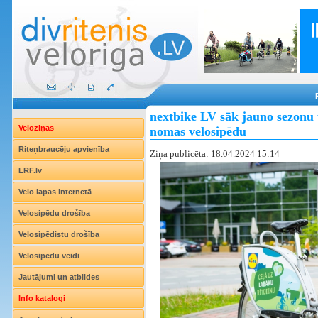
nextbike LV sāk jauno sezonu 
Veloziņas
nomas velosipēdu
Riteņbraucēju apvienība
Ziņa publicēta: 18.04.2024 15:14
LRF.lv
Velo lapas internetā
Velosipēdu drošība
Velosipēdistu drošība
Velosipēdu veidi
Jautājumi un atbildes
Info katalogi