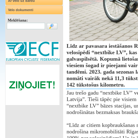
Ar velo uz darbu
Velo dokumenti
Meklēšana:
Līdz ar pavasara iestāšanos R
velosipēdi “nextbike LV”, kas 
galvaspilsētā. Kopumā lietoša
viesiem šogad ir pieejami vair
tandēmi. 2023. gada sezonas l
nomāti vairāk nekā 11,3 tūkst
142 tūkstošus kilometru.
Jau trešo gadu “nextbike LV” ve
Latvija”. Tieši tāpēc pie visiem
“nextbike LV” bāzes stacijas, 
nodrošinātas bezmaksas braukša
“Līdz ar citiem kopbraukšanas 
nodrošina mikromobilitāti Rīga