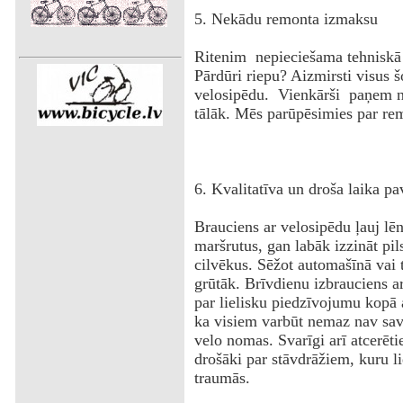
5. Nekādu remonta izmaksu
Ritenim nepieciešama tehniskā 
Pārdūri riepu? Aizmirsti visus 
velosipēdu. Vienkārši paņem n
tālāk. Mēs parūpēsimies par re
6. Kvalitatīva un droša laika p
Brauciens ar velosipēdu ļauj lēnā
maršrutus, gan labāk izzināt pils
cilvēkus. Sēžot automašīnā vai tr
grūtāk. Brīvdienu izbrauciens a
par lielisku piedzīvojumu kopā 
ka visiem varbūt nemaz nav sava
velo nomas. Svarīgi arī atcerēti
drošāki par stāvdrāžiem, kuru li
traumās.