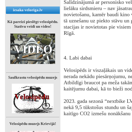
Salīdzinājumā ar personisko ve
lielāku sirdsmieru – nav jāsatra
iesaka veloriga.lv
novietošanu, kamēr baudi kino v
tā uznešanu uz piekto stāvu un 
Kā pareizi pieslēgt velosipēdu.
stacijas ir novietotas pie visie
Statīvu veidi un video!
Rīgā.
4. Labi dabai
Velosipēds ir viszaļākais un vid
nerada nekādu piesārņojumu, n
Saulkrastu velosipēdu muzejs
Atbildīgi braucot pa meža takām
kaitējumu dabai, kā to bieži nod
2023. gada sezonā “nextbike LV
nekā 9,5 tūkstošus stundu un ša
kaitīgo CO2 izmešu nonākšanu p
Velosipēdu muzejs Krievijā!