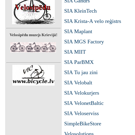
SIA Gandrs
SIA KleinTech
SIA Krista-A velo reģistrs
SIA Maplant
Velosipēdu muzejs Krievijā!
SIA MGS Factory
SIA MIIT
SIA ParBMX
SIA Tu jau zini
SIA Velobalt
SIA Velokurjers
SIA VelonetBaltic
SIA Veloserviss
SimpleBikeStore
Velosolutions