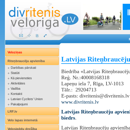
Veloziņas
Latvijas Riteņbraucēju
Riteņbraucēju apvienība
Darbības pārskati
Biedrība «Latvijas Riteņbraucēj
Statūti
Reģ. Nr.:40008168318
Kā pievienoties
Lapeņu iela 7, Rīga, LV-1013
Aktivitātes
Vadība
‌Tālr.: 29204713
Kontakti
E-pasts: divritenis@divritenis.lv
Latvian Cyclists’ Union
www.divritenis.lv
Pakalpojumi
Latvijas Riteņbraucēju apvien
LRF.lv
biedrs
.
Velo lapas internetā
Latvijas Riteņbraucēju apvienība
Velosipēdu drošība