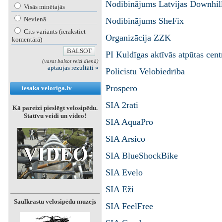
Nodibinājums Latvijas Downhill
Visās minētajās
Nevienā
Nodibinājums SheFix
Cits variants (ierakstiet
Organizācija ZZK
komentārā)
PI Kuldīgas aktīvās atpūtas cent
(varat balsot reizi dienā)
aptaujas rezultāti »
Policistu Velobiedrība
Prospero
iesaka veloriga.lv
SIA 2rati
Kā pareizi pieslēgt velosipēdu.
Statīvu veidi un video!
SIA AquaPro
SIA Arsico
SIA BlueShockBike
SIA Evelo
SIA Eži
Saulkrastu velosipēdu muzejs
SIA FeelFree