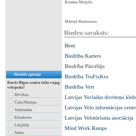
Romāns Meļņiks
Mārtiņš Martinsons
Biedru saraksts:
Bent
Biedrība Karters
Biedrība Pārcēlājs
Aktuālā aptauja
Biedrība TruFixKru
Kurās Rīgas centra ielās vajag
Biedrība Vert
velojoslu?
Brīvības
Latvijas Veclaiku divriteņu klub
Čaka/Marijas
Latvijas Velo informācijas centr
Valdemāra
Latvijas Velotūrisma asociācija
Elizabetes
Lāčplēša
Mind Work Ramps
Stabu