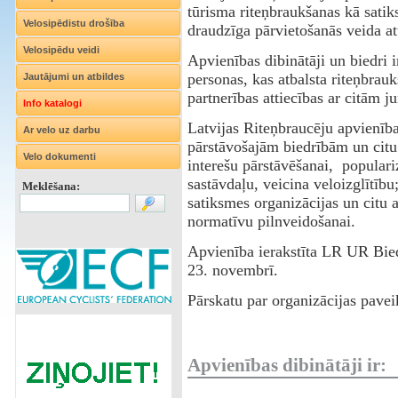
tūrisma riteņbraukšanas kā satik
Velosipēdistu drošība
draudzīga pārvietošanās veida att
Velosipēdu veidi
Apvienības dibinātāji un biedri i
personas, kas atbalsta riteņbrauk
Jautājumi un atbildes
partnerības attiecības ar citām 
Info katalogi
Latvijas Riteņbraucēju apvienība
Ar velo uz darbu
pārstāvošajām biedrībām un citu
Velo dokumenti
interešu pārstāvēšanai, populari
sastāvdaļu, veicina veloizglītību
Meklēšana:
satiksmes organizācijas un citu 
normatīvu pilnveidošanai.
Apvienība ierakstīta LR UR Bie
23. novembrī.
Pārskatu par organizācijas pavei
Apvienības dibinātāji ir: