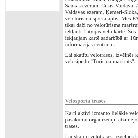
Saukas ezeram, Cēsis-Vaidava, 
Vaidavas ezeram, Ķemeri-Sloka
velotūrisma sporta aplis, Mēs PAR
tikai daži no velotūrisma maršru
iekļauti Latvijas velo kartē. Šos
iekļaujam kartē sadarbībā ar Tū
informācijas centriem.
Lai skatītu velotrases, izvēlnēs k
velosipēdu "Tūrisma maršruts".
Velosporta trases
Karti aktīvi izmanto lielākie vel
pasākumu organizētāji, atzīmējo
trases.
Lai skatītu velotrases, izvēlnēs k