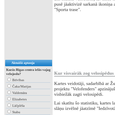
pusē jāaktivizē sarkanā ikoniņa 
"Sporta trase".
Aktuālā aptauja
Kurās Rīgas centra ielās vajag
Kur visvairāk zog velosipēdus
velojoslu?
Brīvības
Kartes veidotāji, sadarbībā ar Ž
Čaka/Marijas
projektu "Velofenders" apzinājuš
Valdemāra
visbiežāk zagti velosipēdi.
Elizabetes
Lai skatītu šo statistiku, kartes 
Lāčplēša
slāņu izvēlnē jāatzīmē "Iedzīvot
Stabu