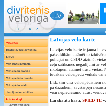
Latvijas velo karte
Veloziņas
Latvijas velo karte ir jauna inte
Riteņbraucēju apvienība
pašvaldībām atzīmēt to izbūvētos
LRF.lv
policijai un CSDD atzīmēt vietas
ceļu satiksmes negadījumi ar ve
Velo lapas internetā
rīkotājiem atzīmēt trašu vietas. 
Velosipēdu drošība
tuvākais velosipēdu veikals vai s
Velosipēdistu drošība
Līdz šim visa velosipēdistiem no
Velosipēdu veidi
pa dažādiem, savstarpēji nesaist
visu nepieciešamo atrast vienuvi
Jautājumi un atbildes
Info katalogi
Lai skatītu karti,
SPIED TE
v
Latvijas velo karte