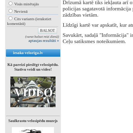
Drīzumā kartē tiks iekļauta arī of
Visās minētajās
policijas sagatavotā informācija
Nevienā
zādzības vietām.
Cits variants (ierakstiet
komentārā)
Līdzīgi kartē var apskatīt, kur
Savukārt, sadaļā "Informācija" ir
(varat balsot reizi dienā)
aptaujas rezultāti »
Ceļu satiksmes noteikumiem.
iesaka veloriga.lv
Kā pareizi pieslēgt velosipēdu.
Statīvu veidi un video!
Saulkrastu velosipēdu muzejs