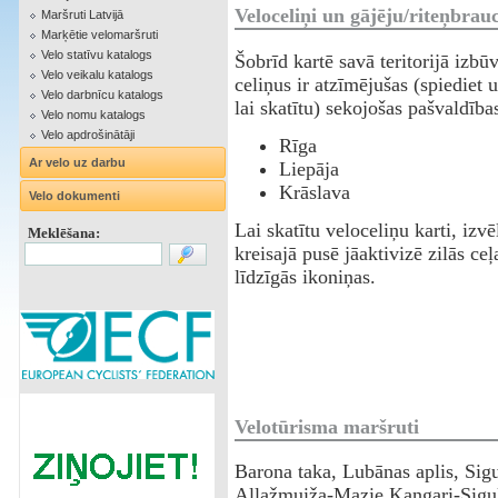
Veloceliņi un gājēju/riteņbrauc
Maršruti Latvijā
Marķētie velomaršruti
Velo statīvu katalogs
Šobrīd kartē savā teritorijā izbū
Velo veikalu katalogs
celiņus ir atzīmējušas (spiediet u
Velo darbnīcu katalogs
lai skatītu) sekojošas pašvaldība
Velo nomu katalogs
Velo apdrošinātāji
Rīga
Ar velo uz darbu
Liepāja
Krāslava
Velo dokumenti
Lai skatītu veloceliņu karti, izvē
Meklēšana:
kreisajā pusē jāaktivizē zilās c
līdzīgās ikoniņas.
Velotūrisma maršruti
Barona taka, Lubānas aplis, Sigu
Allažmuiža-Mazie Kangari-Sigu