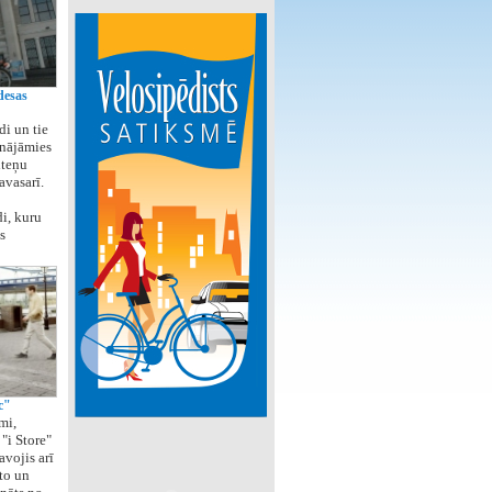
desas
di un tie
cinājāmies
iteņu
avasarī.
di, kuru
s
c"
mi,
"i Store"
avojis arī
to un