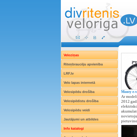
Veloziņas
Riteņbraucēju apvienība
LRF.lv
Velo lapas internetā
Monty e-v
Velosipēdu drošība
Ar modeli
Velosipēdistu drošība
2012.gada
elektrisk
Velosipēdu veidi
akumulato
novietoju
Jautājumi un atbildes
pietuvino
Info katalogi