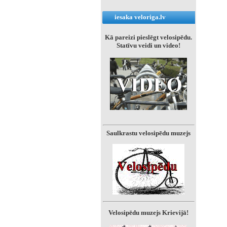
iesaka veloriga.lv
Kā pareizi pieslēgt velosipēdu.
Statīvu veidi un video!
Saulkrastu velosipēdu muzejs
Velosipēdu muzejs Krievijā!