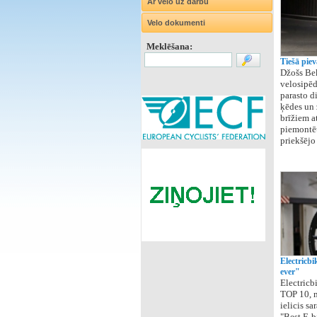
Ar velo uz darbu
Velo dokumenti
Meklēšana:
Tiešā piev
Džošs Bek
velosipēdu
parasto di
ķēdes un 
brīžiem a
piemontēt
priekšējo 
Electricb
ever"
Electricb
TOP 10, m
ielicis sa
"Best E-b