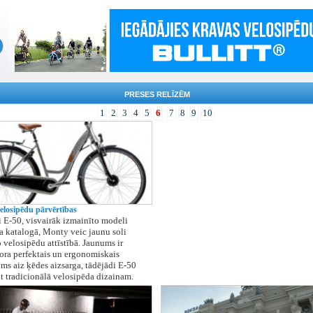
PRESES RELĪZĒM
1
2
3
4
5
6
7
8
9
10
elosipēdu pārvērtības
 E-50, visvairāk izmainīto modeli
 katalogā, Monty veic jaunu soli
o velosipēdu attīstībā. Jaunums ir
ra perfektais un ergonomiskais
ms aiz ķēdes aizsarga, tādējādi E-50
t tradicionālā velosipēda dizainam.