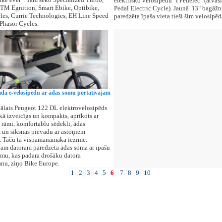
elektrisko velosipēdu "i Pedelec" (atvas
TM Egnition, Smart Ebike, Optibike,
Pedal Electric Cycle). Jaunā "i3" bagāžn
es, Currie Technologies, EH Line Speed
paredzēta īpaša vieta tieši šim velosipē
Phasor Cycles.
ada e-velosipēdu ar ādas somu portatīvajam
lais Peugeot 122 DL elektrovelosipēds
 kā izveicīgs un kompakts, aprīkots ar
 rāmi, komfortablu sēdekli, ādas
 un siksnas pievadu ar astoņiem
. Taču tā vispamanāmākā iezīme:
jam datoram paredzēta ādas soma ar īpašu
umu, kas padara drošāku datora
nu, ziņo Bike Europe.
1
2
3
4
5
6
7
8
9
10