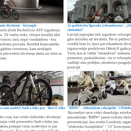
ada divritenis - bicymple
Ar pašbūvētu ligeradu (rekambentu) - „O
tels (Josh Bechtel) no ASV izgudrojis
simtniekā”
Latvijā joprojām tiek izgudroti velosipē
. Tā varētu teikt, vērojot kustībā itkā
gūst atzinību arī ārvalstīs. Par to pārlie
vriteni, taču stipri vienkāršotu - bez
vortālā bent.lv, lasot par rekambent divr
zobratu pievada. Kustībā braucamrīks
izgatavotāju piedzīvoto Odesā šī gada p
tgādina vienriteni, kam nezkāpēc
Tiem, kas ar vārdu "rekambent" saskaras
s pārveidots divriteņa rāmis un stūre ar
pirmoreiz, paskaidrosim - tie ir velosipē
ratu.
vadītāji min pedāļus, atrodoties pusguļu
pozīcijā.
ike.com nodēvē Audi e-bike par "Best E-bike
"BMW" - elektriskais velosipēds "i Pedele
Akcentējot savu videi draudzīgo attieks
ike.com, kas veido elektrisko divriteņu
autoražotājs "BMW" jaunā veikalu tīkla 
aija vidū prezentēto Audi e-bike jau
prezentācijai, kas notiks Londonā, sagat
raksta pirmajā vietā, nodēvējot to par
"elektrisko komplektu" - "i3" konceptau
ike ever". Tam seko Specialized Turbo,