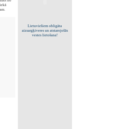
ināts no
iekā
dam.
Viss par "Kritisko masu"!
Kolekcionējam saites uz resursiem
internetā!