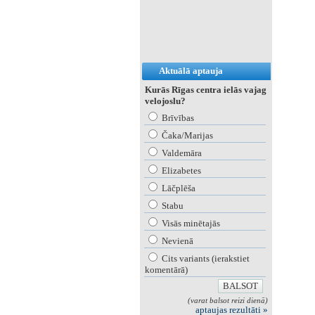
Aktuālā aptauja
Kurās Rīgas centra ielās vajag
velojoslu?
Brīvības
Čaka/Marijas
Valdemāra
Elizabetes
Lāčplēša
Stabu
Visās minētajās
Nevienā
Cits variants (ierakstiet
komentārā)
(varat balsot reizi dienā)
aptaujas rezultāti »