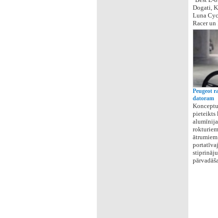
Dogati, K
Luna Cycl
Racer un 
Peugeot r
datoram
Konceptuā
pieteikts
alumīnija
rokturiem
ātrumiem
portatīva
stiprināj
pārvadāša