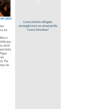
vidē jābūt
Viss par "Kritisko masu"!
Kolekcionējam saites uz resursiem
ūst
internetā!
na, ka
ība ir
jārīkojas,
tu droši
ajā laikā
 Rīgas
sīs
ā. Par
īja tās