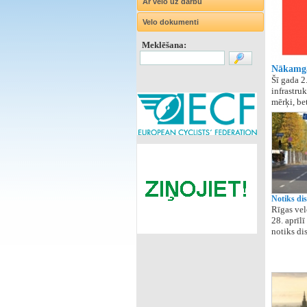
Ar velo uz darbu
Velo dokumenti
Meklēšana:
Nākamgad
Šī gada 2
infrastru
mērķi, bet
Notiks di
Rīgas vel
28. aprīl
notiks di