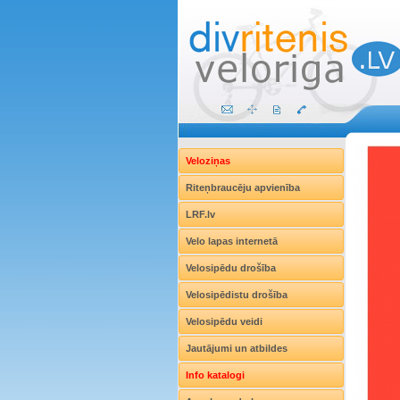
Veloziņas
Riteņbraucēju apvienība
LRF.lv
Velo lapas internetā
Velosipēdu drošība
Velosipēdistu drošība
Velosipēdu veidi
Jautājumi un atbildes
Info katalogi