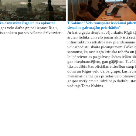
kā dzīvesvieta Rīgā un tās apkārtnē
T.Kokins: "Velo transporta ieviešanai pilsēt
īgas velo darba grupai izprast Rīgu,
vienai no galvenajām prioritātēm"
Ar katru gadu riteņbraucēju skaits Rīgā kļ
 īsu anketu par sev vēlamo dzīvesvietu.
arvien lielāks un velo jomas aktīvisti seci
infrastruktūras attīstība nav pielīdzināma
velosipēdistu skaita pieaugumam. Pašvald
sapratusi, ka sasniegta kritiskā robeža un 
lai pārvietoties pa galvaspilsētas ielām bū
gan riteņbraucējiem, gan gājējiem. Tuvāk
tiks nodibinātas oficiālas attiecības starp
domi un Rīgas velo darba grupu, kas ievie
manāmas pārmaiņas pilsētas velo plānošan
grupas mērķiem un līdzšinējo darbību stāst
vadītājs Toms Kokins.