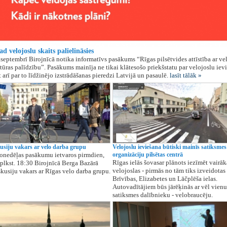
 velojoslu skaits palielināsies
.septembrī Birojnīcā notika informatīvs pasākums “Rīgas pilsētvides attīstība ar ve
ktūras palīdzību”. Pasākums mainīja ne tikai klātesošo priekšstatu par velojoslu iev
 arī par to līdžinējo izstrādāšanas pieredzi Latvijā un pasaulē.
lasīt tālāk »
susiju vakars ar velo darba grupu
Velojoslu ieviešana būtiski mainīs satiksmes
onedēļas pasākumu ietvaros pirmdien,
organizāciju pilsētas centrā
Rīgas ielās šovasar plānots iezīmēt vairāk
ī plkst. 18:30 Birojnīcā Berga Bazārā
velojoslas - pirmās no tām tiks izveidotas
skusiju vakars ar Rīgas velo darba grupu.
Brīvības, Elizabetes un Lāčplēša ielas.
Autovadītājiem būs jārēķinās ar vēl vienu
satiksmes dalībnieku - velobraucēju.