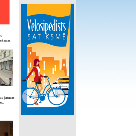
lo
iešanas
as jaunas
 uz