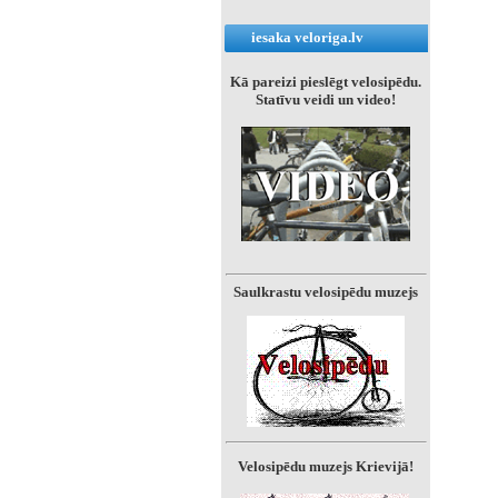
iesaka veloriga.lv
Kā pareizi pieslēgt velosipēdu.
Statīvu veidi un video!
Saulkrastu velosipēdu muzejs
Velosipēdu muzejs Krievijā!