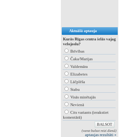
Aktuālā aptauja
Kurās Rīgas centra ielās vajag
velojoslu?
Brīvības
Čaka/Marijas
Valdemāra
Elizabetes
Lāčplēša
Stabu
Visās minētajās
Nevienā
Cits variants (ierakstiet
komentārā)
(varat balsot reizi dienā)
aptaujas rezultāti »