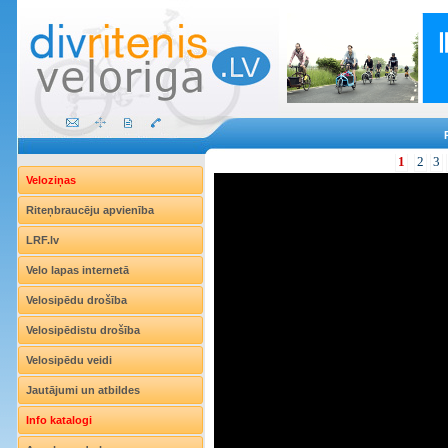
1
2
3
Veloziņas
Riteņbraucēju apvienība
LRF.lv
Velo lapas internetā
Velosipēdu drošība
Velosipēdistu drošība
Velosipēdu veidi
Jautājumi un atbildes
Info katalogi