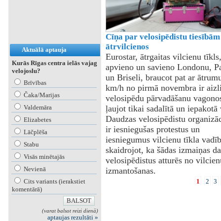
Cīņa par velosipēdistu tiesībām
ātrvilcienos
Aktuālā aptauja
Eurostar, ātrgaitas vilcienu tīkls
Kurās Rīgas centra ielās vajag
apvieno un savieno Londonu, Pa
velojoslu?
un Briseli, braucot pat ar ātrum
Brīvības
km/h no pirmā novembra ir aizl
Čaka/Marijas
velosipēdu pārvadāšanu vagonos
Valdemāra
ļaujot tikai sadalītā un iepakotā
Daudzas velosipēdistu organizāc
Elizabetes
ir iesniegušas protestus un
Lāčplēša
iesniegumus vilcienu tīkla vadīb
Stabu
skaidrojot, ka šādas izmaiņas d
Visās minētajās
velosipēdistus atturēs no vilcien
Nevienā
izmantošanas.
Cits variants (ierakstiet
1
2
3
komentārā)
(varat balsot reizi dienā)
aptaujas rezultāti »