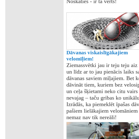
Noskaties - ir tā vērts!
Dāvanas viskaislīgākajiem
velomīļiem!
Ziemassvētki jau ir teju teju aiz
un līdz ar to jau pienācis laiks s
dāvanas saviem mīļajiem. Bet k
dāvināt tiem, kuriem bez velosi
un ceļa šķietami neko citu vairs
nevajag – taču gribas ko unikāl
Izrādās, ka piemeklēt īpašas dā
pašiem lielākajiem velomāniem
nemaz nav tik nereāli!