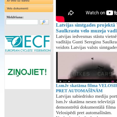
Ar velo uz darbu
Velo dokumenti
Meklēšana:
Latvijas simtgades projektā
Saulkrastu velo muzeja vadī
Latvijas iedvesmas stāstu vietn
vadītāju Gunti Sereginu Saulkrast
veidots Latvijas valsts simtgad
Lsm.lv skatāma filma VELOSI
PRET AUTOMAŠĪNĀM
Latvijas sabiedrisko mediju port
lsm.lv skatāma nesen televīzijā
demonstrētā dokumentālā filma
Velosipēdi pret automašīnām.