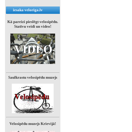
iesaka veloriga.lv
Kā pareizi pieslēgt velosipēdu.
Statīvu veidi un video!
Saulkrastu velosipēdu muzejs
Velosipēdu muzejs Krievijā!