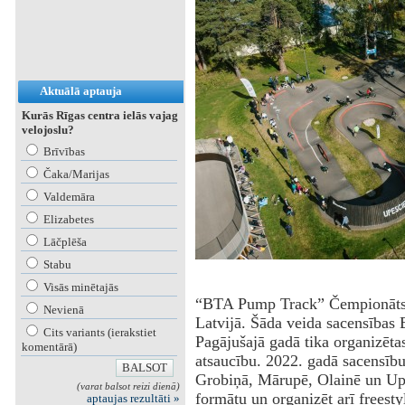
Aktuālā aptauja
Kurās Rīgas centra ielās vajag
velojoslu?
Brīvības
Čaka/Marijas
Valdemāra
Elizabetes
Lāčplēša
Stabu
Visās minētajās
‌“BTA Pump Track” Čempionāts 
Nevienā
Latvijā. Šāda veida sacensības Ba
Cits variants (ierakstiet
Pagājušajā gadā tika organizētas 
komentārā)
atsaucību. 2022. gadā sacensību 
Grobiņā, Mārupē, Olainē un Upe
(varat balsot reizi dienā)
formātu un organizēt arī freesty
aptaujas rezultāti »