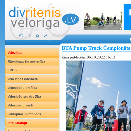
BTA Pump Track Čempionāts 2
Veloziņas
Ziņa publicēta: 06.10.2022 16:13
Riteņbraucēju apvienība
LRF.lv
Velo lapas internetā
Velosipēdu drošība
Velosipēdistu drošība
Velosipēdu veidi
Jautājumi un atbildes
Info katalogi