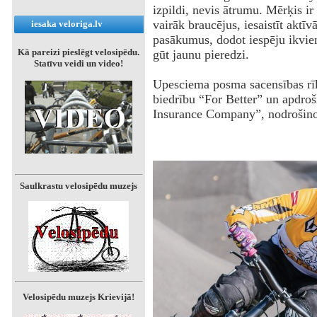
izpildi, nevis ātrumu. Mērķis ir
vairāk braucējus, iesaistīt aktīv
iesaka veloriga.lv
pasākumus, dodot iespēju ikvien
Kā pareizi pieslēgt velosipēdu.
gūt jaunu pieredzi.
Statīvu veidi un video!
‌Upesciema posma sacensības rīk
biedrību “For Better” un apdroš
Insurance Company”, nodrošino
Saulkrastu velosipēdu muzejs
Velosipēdu muzejs Krievijā!