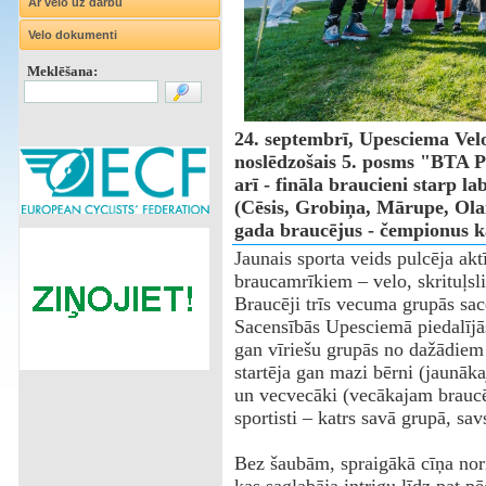
Ar velo uz darbu
Velo dokumenti
Meklēšana:
24. septembrī, Upesciema Velos
noslēdzošais 5. posms "BTA
arī - fināla braucieni starp 
(Cēsis, Grobiņa, Mārupe, Olai
gada braucējus - čempionus 
Jaunais sporta veids pulcēja akt
braucamrīkiem – velo, skrituļsli
Braucēji trīs vecuma grupās sace
Sacensībās Upesciemā piedalījās
gan vīriešu grupās no dažādiem
startēja gan mazi bērni (jaunāk
un vecvecāki (vecākajam braucēj
sportisti – katrs savā grupā, sav
Bez šaubām, spraigākā cīņa nori