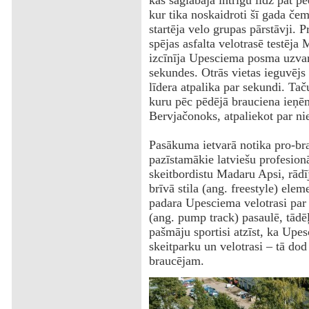
kas saglabāja intrigu līdz pat pē
kur tika noskaidroti šī gada če
startēja velo grupas pārstāvji. 
spējas asfalta velotrasē testēja
izcīnīja Upesciema posma uzvaru
sekundes. Otrās vietas ieguvējs
līdera atpalika par sekundi. Taču
kuru pēc pēdējā brauciena ieņē
Bervjačonoks, atpaliekot par n
‌Pasākuma ietvarā notika pro-b
pazīstamākie latviešu profesionā
skeitbordistu Madaru Apsi, rādī
brīvā stila (ang. freestyle) ele
padara Upesciema velotrasi par p
(ang. pump track) pasaulē, tādēļ
pašmāju sportisi atzīst, ka Upesc
skeitparku un velotrasi – tā dod
braucējam.