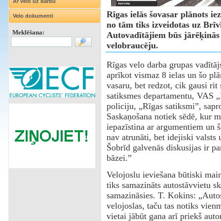
Ar velo uz darbu
Rīgas ielās šovasar plānots ie
Velo dokumenti
no tām tiks izveidotas uz Brīv
Meklēšana:
Autovadītājiem būs jārēķinās 
velobraucēju.
Rīgas velo darba grupas vadītā
aprīkot vismaz 8 ielas un šo pl
vasaru, bet redzot, cik gausi r
satiksmes departamentu, VAS „L
policiju, „Rīgas satiksmi”, sapr
Saskaņošana notiek sēdē, kur 
iepazīstina ar argumentiem un šo
nav atrunāti, bet idejiski valsts
Šobrīd galvenās diskusijas ir pa
bāzei.”
Velojoslu ieviešana būtiski main
tiks samazināts autostāvvietu ska
samazināsies. T. Kokins: „Autos
velojoslas, taču tas notiks vie
vietai jābūt gana arī priekš aut