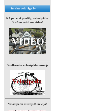
iesaka veloriga.lv
Kā pareizi pieslēgt velosipēdu.
Statīvu veidi un video!
Saulkrastu velosipēdu muzejs
Velosipēdu muzejs Krievijā!