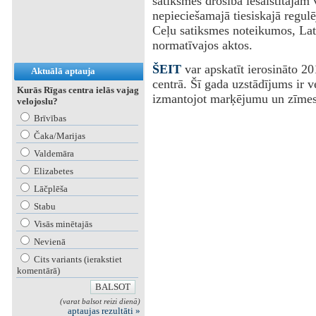
satiksmes drošībā iesaistītajām 
nepieciešamajā tiesiskajā regulē
Ceļu satiksmes noteikumos, Latv
normatīvajos aktos.
ŠEIT
var apskatīt ierosināto 20
Aktuālā aptauja
centrā. Šī gada uzstādījums ir v
Kurās Rīgas centra ielās vajag
izmantojot marķējumu un zīmes
velojoslu?
Brīvības
Čaka/Marijas
Valdemāra
Elizabetes
Lāčplēša
Stabu
Visās minētajās
Nevienā
Cits variants (ierakstiet
komentārā)
(varat balsot reizi dienā)
aptaujas rezultāti »