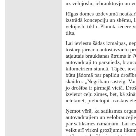
uz velojoslu, iebrauktuvju un ve
Rīgas domes uzdevumā neatkarī
izstrādā koncepciju un shēmu, la
velojoslu tīklu. Plānota iecere 
tilta.
Lai ieviestu šādas izmaiņas, nep
tostarp jārisina autostāvvietu 
atļautais braukšanas ātrums ir 7
autovadītāji to pārsniedz, brauc
kilometriem stundā. Tāpēc, ievie
būtu jādomā par papildu drošīb
skaidro: „Negribam sasteigt Van
jo drošība ir pirmajā vietā. Dro
izvietot ceļu zīmes, bet, kā zin
ietekmēt, pielietojot fiziskus e
Ņemot vērā, ka satiksmes organi
autovadītājiem un velobraucēji
par satiksmes izmaiņām. Lai iev
veikt arī virkni grozījumu liku