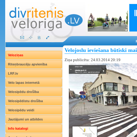
Velojoslu ieviešana būtiski mai
Veloziņas
Ziņa publicēta: 24.03.2014 20:19
Riteņbraucēju apvienība
LRF.lv
Velo lapas internetā
Velosipēdu drošība
Velosipēdistu drošība
Velosipēdu veidi
Jautājumi un atbildes
Info katalogi