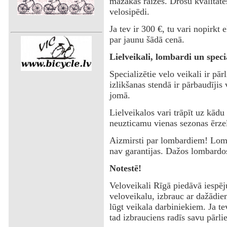
mazākas raizes. Drošu kvalitāte
velosipēdi.
‌Ja tev ir 300 €, tu vari nopirkt 
par jaunu šādā cenā.
‌Lielveikali, lombardi un specia
‌Specializētie velo veikali ir pār
izlikšanas stendā ir pārbaudījis 
jomā.
‌Lielveikalos vari trāpīt uz kādu
neuzticamu vienas sezonas ērzel
‌Aizmirsti par lombardiem! Lom
nav garantijas. Dažos lombardos
Notestē!
‌Veloveikali Rīgā piedāvā iespēj
veloveikalu, izbrauc ar dažādie
lūgt veikala darbiniekiem. Ja te
tad izbrauciens radīs savu pārli