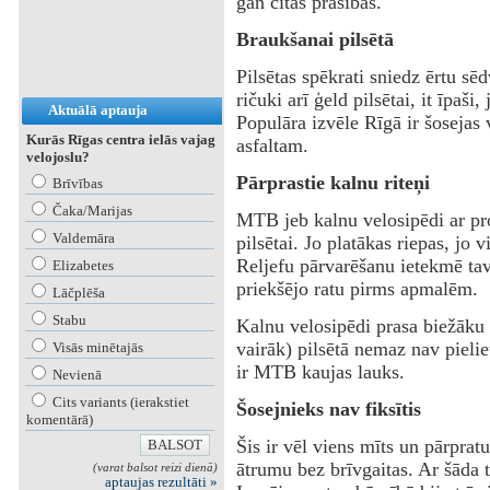
gan citas prasības.
Braukšanai pilsētā
‌Pilsētas spēkrati sniedz ērtu s
ričuki arī ģeld pilsētai, it īpaši
Aktuālā aptauja
Populāra izvēle Rīgā ir šosejas v
Kurās Rīgas centra ielās vajag
asfaltam.
velojoslu?
‌Pārprastie kalnu riteņi
Brīvības
Čaka/Marijas
‌MTB jeb kalnu velosipēdi ar pr
Valdemāra
pilsētai. Jo platākas riepas, jo 
Reljefu pārvarēšanu ietekmē tav
Elizabetes
priekšējo ratu pirms apmalēm.
Lāčplēša
Stabu
‌Kalnu velosipēdi prasa biežāku 
vairāk) pilsētā nemaz nav pieli
Visās minētajās
ir MTB kaujas lauks.
Nevienā
Cits variants (ierakstiet
Šosejnieks nav fiksītis
komentārā)
Šis ir vēl viens mīts un pārpratu
ātrumu bez brīvgaitas. Ar šāda t
(varat balsot reizi dienā)
aptaujas rezultāti »