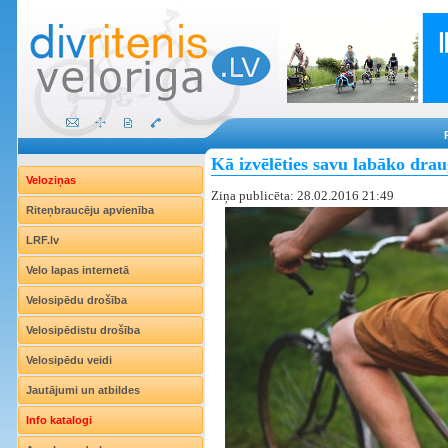
Kā izvēlēties savu labāko drau
Veloziņas
Ziņa publicēta: 28.02.2016 21:49
Riteņbraucēju apvienība
LRF.lv
Velo lapas internetā
Velosipēdu drošība
Velosipēdistu drošība
Velosipēdu veidi
Jautājumi un atbildes
Info katalogi