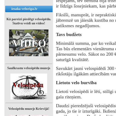
Iespējams, tev bērnībā bija trīsri
ir līdzīgs šosejniekam, kas pārb
iesaka veloriga.lv
‌Fiksīši, manuprāt, ir nepraktisk
Kā pareizi pieslēgt velosipēdu.
jābremzē un jāiesāk kustība no n
Statīvu veidi un video!
satiksmes negadījumos.
Tavs budžets
‌Minimālā summa, par ko veikalā
Tas būs elementārs vienātruma d
pārnesumu velo. Sākot no 200 € 
saturīgā kvalitātē.
‌Savukārt jauni velospidēdi 300 
Saulkrastu velosipēdu muzejs
rikšotāju ilgākām attiecībām var
‌Lietoto velo burvība
‌Lietoti velosipēdi ir lēti, stilīg
gala riteņiem.
‌Daudzi pieredzējuši velosipēdis
Velosipēdu muzejs Krievijā!
gada, jo tie ir izturīgāki. Ikdi