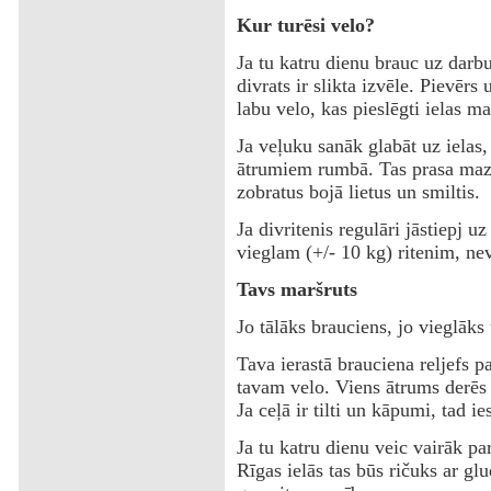
Kur turēsi velo?
‌Ja tu katru dienu brauc uz darb
divrats ir slikta izvēle. Pievēr
labu velo, kas pieslēgti ielas ma
‌Ja veļuku sanāk glabāt uz ielas,
ātrumiem rumbā. Tas prasa mazā
zobratus bojā lietus un smiltis.
‌Ja divritenis regulāri jāstiepj 
vieglam (+/- 10 kg) ritenim, nev
‌Tavs maršruts
‌Jo tālāks brauciens, jo vieglāk
‌Tava ierastā brauciena reljefs 
tavam velo. Viens ātrums derēs
Ja ceļā ir tilti un kāpumi, tad 
‌Ja tu katru dienu veic vairāk p
Rīgas ielās tas būs ričuks ar g