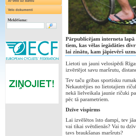
Ar velo uz darbu
Velo dokumenti
Meklēšana:
Pārpublicējam interneta lapā 
tiem, kas vēlas iegādāties divr
lai zinātu, kam jāpievērš uzm
Lietoti un jauni velosipēdi Rīga
izvērtējot savu maršrutu, distan
‌Tev taču gribas sportisku ruma
Nekautrējies no lietotajiem riču
nekā lielveikala jaunie ričuki pa
pēc tā parametriem.
Dzīve vispirms
‌Lai izvēlētos īsto dampi, tev jā
vai tikai svētdienās? Vai tu dzīv
tavs braukšanas maršruts?