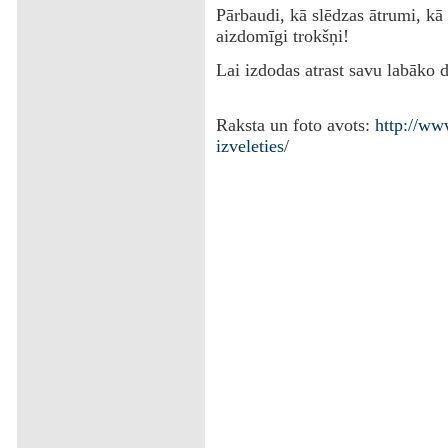
‌Pārbaudi, kā slēdzas ātrumi, k
aizdomīgi trokšņi!
‌Lai izdodas atrast savu labāko 
Raksta un foto avots:
http://ww
izveleties
/