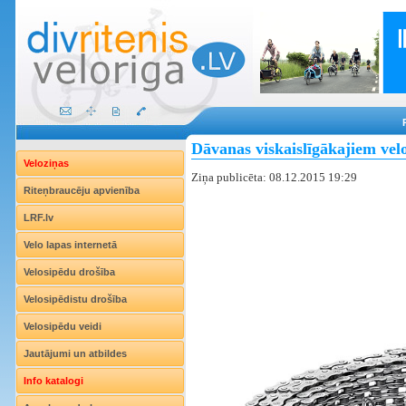
Dāvanas viskaislīgākajiem vel
Veloziņas
Ziņa publicēta: 08.12.2015 19:29
Riteņbraucēju apvienība
LRF.lv
Velo lapas internetā
Velosipēdu drošība
Velosipēdistu drošība
Velosipēdu veidi
Jautājumi un atbildes
Info katalogi