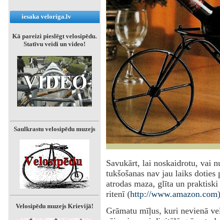
iesaka veloriga.lv
Kā pareizi pieslēgt velosipēdu.
Statīvu veidi un video!
Saulkrastu velosipēdu muzejs
‌Savukārt, lai noskaidrotu, vai 
tukšošanas nav jau laiks doties 
atrodas maza, glīta un praktiski
ritenī (
http://www.amazon.com
)
Velosipēdu muzejs Krievijā!
‌Grāmatu mīļus, kuri nevienā ve