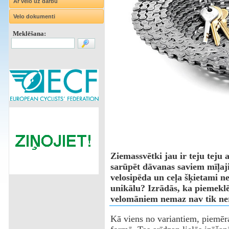
Ar velo uz darbu
Velo dokumenti
Meklēšana:
Ziemassvētki jau ir teju teju a
sarūpēt dāvanas saviem mīļaj
velosipēda un ceļa šķietami ne
unikālu? Izrādās, ka piemeklē
velomāniem nemaz nav tik ner
Kā viens no variantiem, piemēr