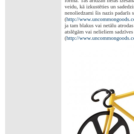
formā. Tas arīdzan lielās izēša
veidu, kā izkustēties un sadedzi
nenoliedzami šis nazis padarīs s
(
http://www.uncommongoods.com
ja tam blakus vai netālu atroda
atslēgām vai nelieliem sadzīve
(
http://www.uncommongoods.co