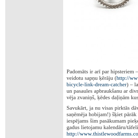
‌Padomāts ir arī par hipsteriem 
veidotu sapņu ķērāju (
http://w
bicycle-link-dream-catcher
) – l
un pasaules apbraukšanu ar divri
vēja zvaniņš, ķēdes daļiņām kus
Savukārt, ja nu visas pirktās dā
saņēmēja hobijam!) šķiet pārāk 
iespējams šim pasākumam pieķer
gadus lietojamu kalendāru/tāfel
http://www.thistlewoodfarms.c