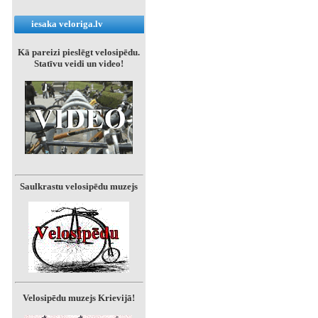
iesaka veloriga.lv
Kā pareizi pieslēgt velosipēdu.
Statīvu veidi un video!
Saulkrastu velosipēdu muzejs
Velosipēdu muzejs Krievijā!