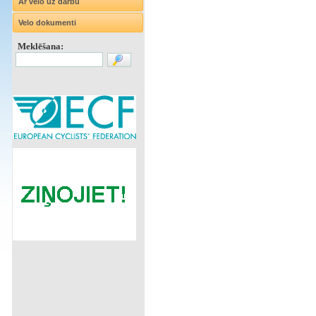
Ar velo uz darbu
Velo dokumenti
Meklēšana: