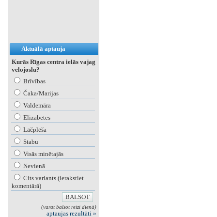
Aktuālā aptauja
Kurās Rīgas centra ielās vajag
velojoslu?
Brīvības
Čaka/Marijas
Valdemāra
Elizabetes
Lāčplēša
Stabu
Visās minētajās
Nevienā
Cits variants (ierakstiet
komentārā)
(varat balsot reizi dienā)
aptaujas rezultāti »