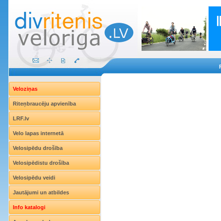
Veloziņas
Riteņbraucēju apvienība
LRF.lv
Velo lapas internetā
Velosipēdu drošība
Velosipēdistu drošība
Velosipēdu veidi
Jautājumi un atbildes
Info katalogi