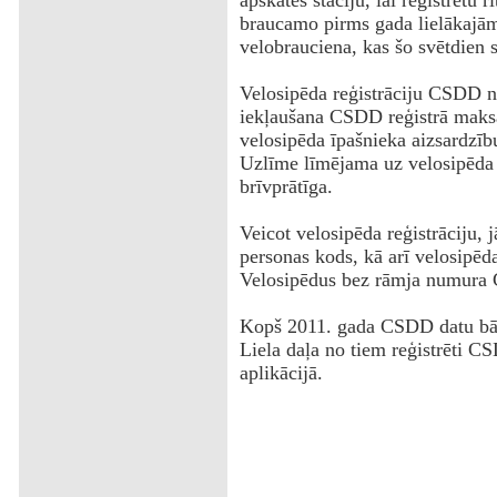
apskates staciju, lai reģistrētu r
braucamo pirms gada lielākajām
velobrauciena, kas šo svētdien s
Velosipēda reģistrāciju CSDD no
iekļaušana CSDD reģistrā maksā 
velosipēda īpašnieka aizsardzīb
Uzlīme līmējama uz velosipēda 
brīvprātīga.
Veicot velosipēda reģistrāciju, 
personas kods, kā arī velosipē
Velosipēdus bez rāmja numura 
Kopš 2011. gada CSDD datu bāzē 
Liela daļa no tiem reģistrēti 
aplikācijā.