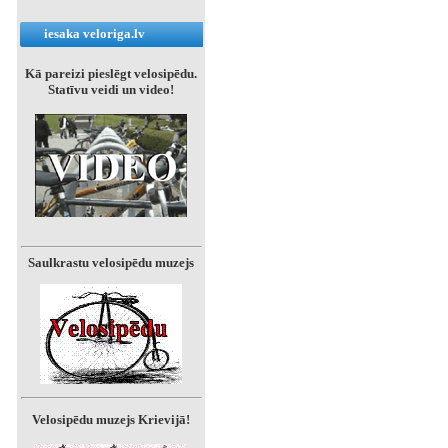
iesaka veloriga.lv
Kā pareizi pieslēgt velosipēdu.
Statīvu veidi un video!
Saulkrastu velosipēdu muzejs
Velosipēdu muzejs Krievijā!