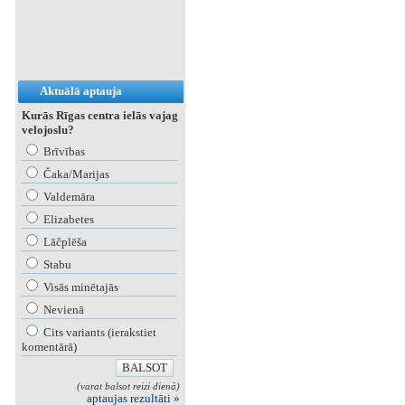
Aktuālā aptauja
Kurās Rīgas centra ielās vajag
velojoslu?
Brīvības
Čaka/Marijas
Valdemāra
Elizabetes
Lāčplēša
Stabu
Visās minētajās
Nevienā
Cits variants (ierakstiet
komentārā)
(varat balsot reizi dienā)
aptaujas rezultāti »