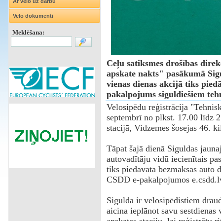
Ar velo uz darbu
Velo dokumenti
Meklēšana:
Ceļu satiksmes drošības dire
apskate nakts" pasākumā Sigul
vienas dienas akcijā tiks pied
pakalpojums siguldiešiem tehn
Velosipēdu reģistrācija "Tehnisk
septembrī no plkst. 17.00 līdz 
stacijā, Vidzemes šosejas 46. k
Tāpat šajā dienā Siguldas jaunaj
autovadītāju vidū iecienītais p
tiks piedāvāta bezmaksas auto d
CSDD e-pakalpojumos e.csdd.lv/
Sigulda ir velosipēdistiem drau
aicina ieplānot savu sestdienas