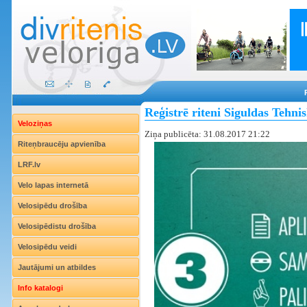
Reģistrē riteni Siguldas Tehni
Veloziņas
Ziņa publicēta: 31.08.2017 21:22
Riteņbraucēju apvienība
LRF.lv
Velo lapas internetā
Velosipēdu drošība
Velosipēdistu drošība
Velosipēdu veidi
Jautājumi un atbildes
Info katalogi