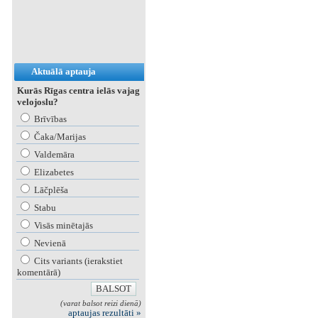
Aktuālā aptauja
Kurās Rīgas centra ielās vajag
velojoslu?
Brīvības
Čaka/Marijas
Valdemāra
Elizabetes
Lāčplēša
Stabu
Visās minētajās
Nevienā
Cits variants (ierakstiet
komentārā)
(varat balsot reizi dienā)
aptaujas rezultāti »