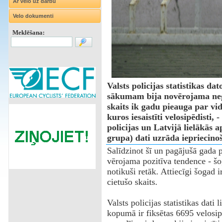
Ar velo uz darbu
Velo dokumenti
Meklēšana:
Valsts policijas statistikas da
sākumam bija novērojama nega
skaits ik gadu pieauga par vi
kuros iesaistīti velosipēdisti,
policijas un Latvijā lielākā
grupa) dati uzrāda iepriecinoš
Salīdzinot šī un pagājušā gada 
vērojama pozitīva tendence - šo
notikuši retāk. Attiecīgi šogad 
cietušo skaits.
Valsts policijas statistikas dati
kopumā ir fiksētas 6695 velosi