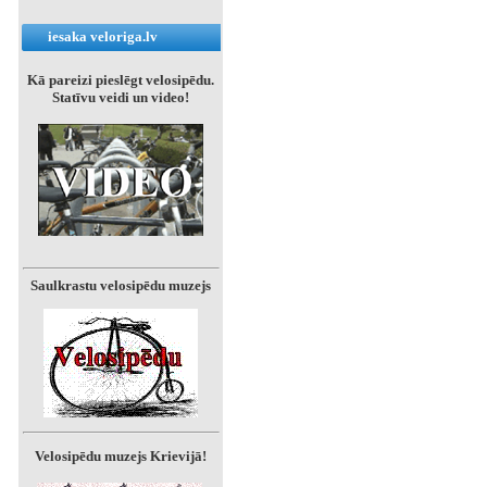
iesaka veloriga.lv
Kā pareizi pieslēgt velosipēdu.
Statīvu veidi un video!
Saulkrastu velosipēdu muzejs
Velosipēdu muzejs Krievijā!