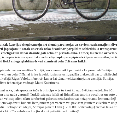
airāk Latvijas riteņbraucēju arī ziemā pārvietojas ar saviem uzticamajiem div
eti joprojām ir ātrāk un ērtāk nekā braukt ar pārpildīto sabiedrisko transportu 
 veselīgāk un dabai draudzīgāk nekā ar privāto auto. Tomēr, lai ziemā ar velo 
 ir nepieciešama specifiska veloceliņu apkope – jāpievērš īpaša uzmanība, lai ti
i liekā sniega glabātuvēs vai aizmirsti ceļu tīrīšanas laikā.
pieredzi varam smelties Somijā, kur ziemas laikā pat vairāk ka puse iedzīvotāju tur
 velo un ceļu tīrīšanai ir jau izveidojusies sava ilggadēja prakse, kā par to pārlieci
ikušajā Rīgas Velokonferencē, kur ar šai tēmai veltītu ziņojumu uzstājās Somijas
istu federācijas vadītājs Matti Koistinens.
somi saka, pašsaprotams taču ir princips – ja tu kaut ko uzbūvē, tam vajadzētu būt
m visa gada garumā! Turklāt ziemas laikā arī lidmašīnas turpina pacelties un auto b
n velosipēdisti tiktu ierobežoti pilsētas neizdarības vai neizprotamu lēmumu dēļ?
iem vajadzētu būt ērti lietojamiem pat veciem vai pavisam jauniem cilvēkiem un p
dū – sekojot šai idejai, Somijas pilsētā Oulu (~200 000 iedzīvotāji) ziemas laikā ar
rāk kā 57% velobraucēju (to skaitā patiešām arī omītes)!