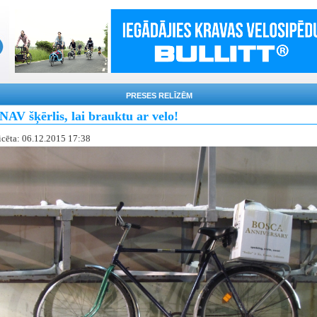
PRESES RELĪZĒM
AV šķērlis, lai brauktu ar velo!
icēta: 06.12.2015 17:38