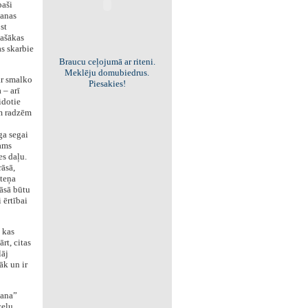
aši
šanas
st
lašākas
as skarbie
Braucu ceļojumā ar riteni.
Meklēju domubiedrus.
ar smalko
Piesakies!
 – arī
idotie
ām radzēm
ga segai
jams
es daļu.
rāsā,
uteņa
rāsā būtu
 ērtībai
 kas
rt, citas
lāj
āk un ir
šana”
eļu,