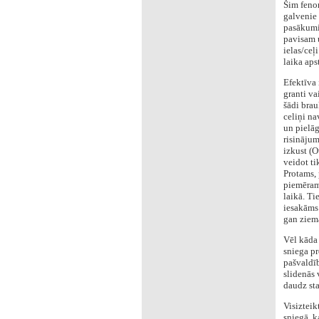
‌Šim fen
galvenie 
pasākumi,
pavisam u
ielas/ceļ
laika aps
‌Efektīva
granti va
šādi brau
celiņi na
un pielāg
risinājum
izkust (O
veidot ti
Protams, 
piemēram,
laikā. Ti
iesakāms 
gan ziemā
‌Vēl kāda
sniega pr
pašvaldīb
slidenās 
daudz sta
‌Visiztei
sniegā, k