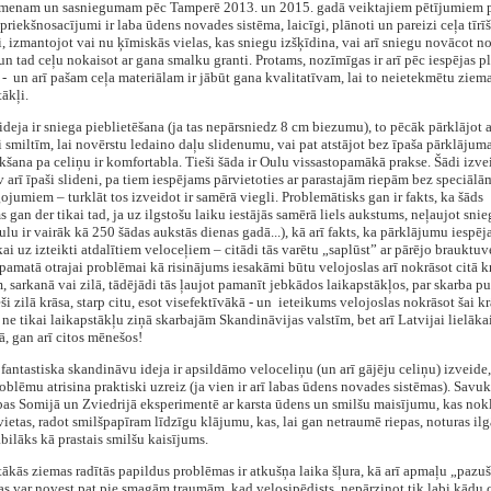
omenam un sasniegumam pēc Tamperē 2013. un 2015. gadā veiktajiem pētījumiem p
priekšnosacījumi ir laba ūdens novades sistēma, laicīgi, plānoti un pareizi ceļa tīrī
 izmantojot vai nu ķīmiskās vielas, kas sniegu izšķīdina, vai arī sniegu novācot no
n tad ceļu nokaisot ar gana smalku granti. Protams, nozīmīgas ir arī pēc iespējas p
i - un arī pašam ceļa materiālam ir jābūt gana kvalitatīvam, lai to neietekmētu ziem
tākļi.
 ideja ir sniega pieblietēšana (ja tas nepārsniedz 8 cm biezumu), to pēcāk pārklājot 
i smiltīm, lai novērstu ledaino daļu slidenumu, vai pat atstājot bez īpaša pārklājuma
kšana pa celiņu ir komfortabla. Tieši šāda ir Oulu vissastopamākā prakse. Šādi izve
v arī īpaši slideni, pa tiem iespējams pārvietoties ar parastajām riepām bez speciāl
ojumiem – turklāt tos izveidot ir samērā viegli. Problemātisks gan ir fakts, ka šāds
s gan der tikai tad, ja uz ilgstošu laiku iestājās samērā liels aukstums, neļaujot snie
ulu ir vairāk kā 250 šādas aukstās dienas gadā...), kā arī fakts, ka pārklājumu iespē
kai uz izteikti atdalītiem veloceļiem – citādi tās varētu „saplūst” ar pārējo brauktuv
pamatā otrajai problēmai kā risinājums iesakāmi būtu velojoslas arī nokrāsot citā k
 sarkanā vai zilā, tādējādi tās ļaujot pamanīt jebkādos laikapstākļos, par skarba p
eši zilā krāsa, starp citu, esot visefektīvākā - un ieteikums velojoslas nokrāsot šai k
ne tikai laikapstākļu ziņā skarbajām Skandināvijas valstīm, bet arī Latvijai lielākai
, gan arī citos mēnešos!
 fantastiska skandināvu ideja ir apsildāmo veloceliņu (un arī gājēju celiņu) izveide,
oblēmu atrisina praktiski uzreiz (ja vien ir arī labas ūdens novades sistēmas). Savukā
as Somijā un Zviedrijā eksperimentē ar karsta ūdens un smilšu maisījumu, kas nok
vietas, radot smilšpapīram līdzīgu klājumu, kas, lai gan netraumē riepas, noturas ilg
bilāks kā prastais smilšu kaisījums.
ktākās ziemas radītās papildus problēmas ir atkušņa laika šļura, kā arī apmaļu „pazu
as var novest pat pie smagām traumām, kad velosipēdists, nepārzinot tik labi kādu c