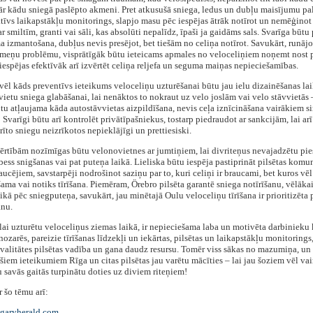
r kādu sniegā paslēpto akmeni. Pret atkusušā sniega, ledus un dubļu maisījumu pal
ktīvs laikapstākļu monitorings, slapjo masu pēc iespējas ātrāk notīrot un nemēģinot
ar smiltīm, granti vai sāli, kas absolūti nepalīdz, īpaši ja gaidāms sals. Svarīga būtu
 izmantošana, dubļus nevis presējot, bet tiešām no celiņa notīrot. Savukārt, runājo
kmeņu problēmu, visprātīgāk būtu ieteicams apmales no veloceliņiem noņemt nost
iespējas efektīvāk arī izvērtēt celiņa reljefa un seguma maiņas nepieciešamības.
 vēl kāds preventīvs ieteikums veloceliņu uzturēšanai būtu jau ielu dizainēšanas la
vietu sniega glabāšanai, lai nenāktos to nokraut uz velo joslām vai velo stāvvietās 
tu atļaujama kāda autostāvvietas aizpildīšana, nevis ceļa iznīcināšana vairākiem s
 Svarīgi būtu arī kontrolēt privātīpašniekus, tostarp piedraudot ar sankcijām, lai arī 
rīto sniegu neizrīkotos nepieklājīgi un prettiesiski.
 ērtībām nozīmīgas būtu velonovietnes ar jumtiņiem, lai divriteņus nevajadzētu pi
bess snigšanas vai pat puteņa laikā. Lieliska būtu iespēja pastiprināt pilsētas komu
aucējiem, savstarpēji nodrošinot saziņu par to, kuri celiņi ir braucami, bet kuros vē
ama vai notiks tīrīšana. Piemēram, Örebro pilsēta garantē sniega notīrīšanu, vēlākai
ikā pēc sniegputeņa, savukārt, jau minētajā Oulu veloceliņu tīrīšana ir prioritizēta 
anu.
 lai uzturētu veloceliņus ziemas laikā, ir nepieciešama laba un motivēta darbiniek
nozarēs, pareizie tīrīšanas līdzekļi un iekārtas, pilsētas un laikapstākļu monitorings,
valitātes pilsētas vadība un gana daudz resursu. Tomēr viss sākas no mazumiņa, un i
 šiem ieteikumiem Rīga un citas pilsētas jau varētu mācīties – lai jau šoziem vēl va
 savās gaitās turpinātu doties uz diviem riteņiem!
r šo tēmu arī:
lgaryherald.com