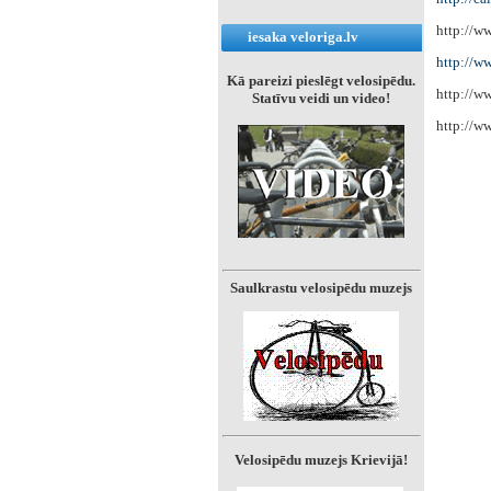
‌http://
iesaka veloriga.lv
http://ww
Kā pareizi pieslēgt velosipēdu.
‌http://w
Statīvu veidi un video!
‌http://
Saulkrastu velosipēdu muzejs
Velosipēdu muzejs Krievijā!