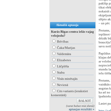
paklūp pā
tikai efe
nokaisīt 
ekipējuma
slēpto a
– un pēc 
Aktuālā aptauja
‌Protams,
Kurās Rīgas centra ielās vajag
ieplānot 
velojoslu?
drīzāk bū
Brīvības
braucēju!
savu notī
Čaka/Marijas
‌Papildus
Valdemāra
klajas de
Elizabetes
ar velobr
nepiecieš
Lāčplēša
stundu la
Stabu
ielu tīrīš
Visās minētajās
‌Protams,
vairākās 
Nevienā
augstas k
Cits variants (ierakstiet
ka arī no
komentārā)
īpašnieku
‌Lasiet pa
(varat balsot reizi dienā)
aptaujas rezultāti »
http://ca