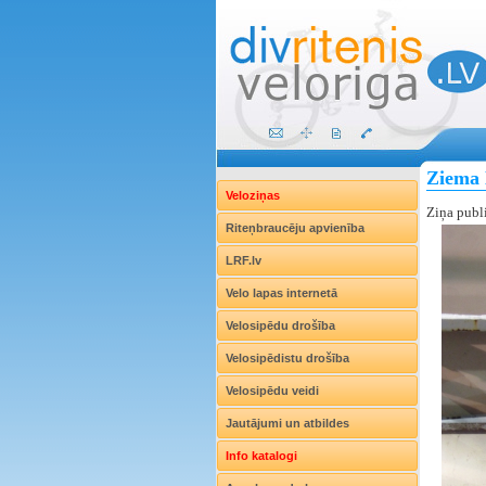
Ziema N
Veloziņas
Ziņa publ
Riteņbraucēju apvienība
LRF.lv
Velo lapas internetā
Velosipēdu drošība
Velosipēdistu drošība
Velosipēdu veidi
Jautājumi un atbildes
Info katalogi