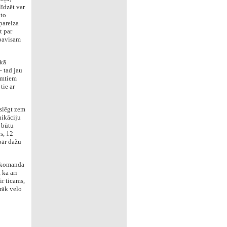
īdzēt var
 to
 pareiza
t par
 pavisam
ikā
– tad jau
imtiem
tie ar
eslēgt zem
nikāciju
l būtu
s, 12
pār dažu
u komanda
 kā arī
r ticams,
irāk velo