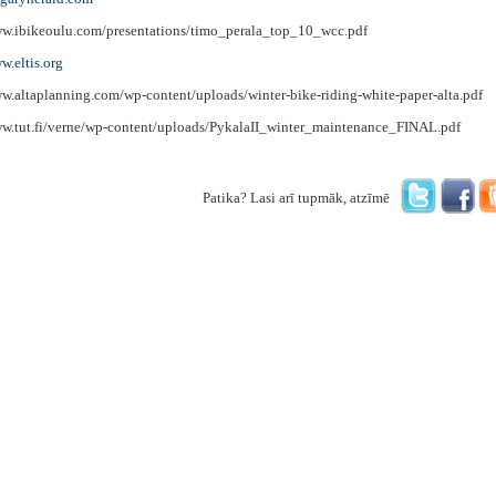
www.ibikeoulu.com/presentations/timo_perala_top_10_wcc.pdf
w.eltis.org
ww.altaplanning.com/wp-content/uploads/winter-bike-riding-white-paper-alta.pdf
www.tut.fi/verne/wp-content/uploads/PykalaII_winter_maintenance_FINAL.pdf
Patika? Lasi arī tupmāk, atzīmē