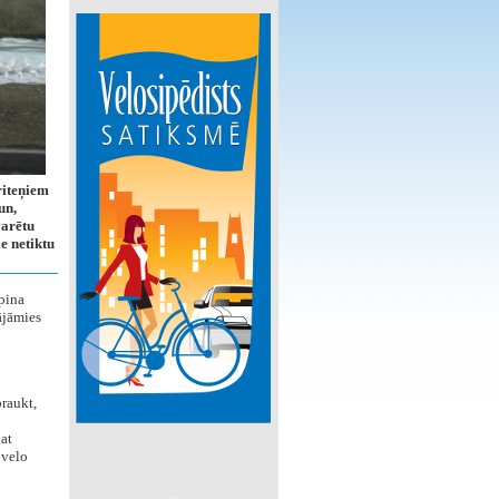
riteņiem
un,
varētu
e netiktu
pina
nājāmies
raukt,
at
 velo