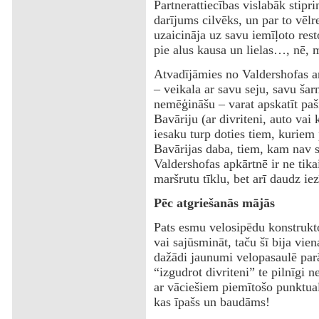
Partnerattiecības vislabāk stipr
darījums cilvēks, un par to vēlr
uzaicināja uz savu iemīļoto rest
pie alus kausa un lielas…, nē, m
Atvadījāmies no Valdershofas 
– veikala ar savu seju, savu šarm
nemēģināšu – varat apskatīt paši
Bavāriju (ar divriteni, auto vai 
iesaku turp doties tiem, kuriem
Bavārijas daba, tiem, kam nav sv
Valdershofas apkārtnē ir ne tikai
maršrutu tīklu, bet arī daudz ie
Pēc atgriešanās mājās
Pats esmu velosipēdu konstrukto
vai sajūsmināt, taču šī bija vie
dažādi jaunumi velopasaulē parā
“izgudrot divriteni” te pilnīgi n
ar vāciešiem piemītošo punktuali
kas īpašs un baudāms!