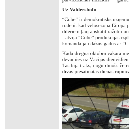
Uz Valdershofu
“Cube” ir demokrātisks uzņēmum
rudeni, kad velosezona Eiropā p
dīleriem ļauj apskatīt ražotni u
Latvijā “Cube” produkcijas izpla
komanda jau dažus gadus ar “Cu
Kādā drēgnā oktobra vakarā mēs
devāmies uz Vācijas dienvidiem
Tas bija traks, nogurdinošs četr
divas piesātinātas dienas rūpnīc