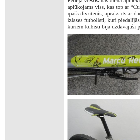
Pēdējā viesošanās dienā apmekl
aplūkojams viss, kas top ar “Cu
īpašs divritenis, aprakstīts ar 
izlases futbolisti, kuri piedalī
kuriem kubisti bija uzdāvājuši p