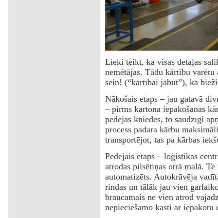
Lieki teikt, ka visas detaļas sa
nemētājas. Tādu kārtību varēt
sein! (“kārtībai jābūt”), kā bieži
Nākošais etaps – jau gatavā divr
– pirms kartona iepakošanas kārb
pēdējās kniedes, to saudzīgi ap
process padara kārbu maksimāli 
transportējot, tas pa kārbas iekš
Pēdējais etaps – loģistikas cent
atrodas pilsētiņas otrā malā. T
automatizēts. Autokrāvēja vadītā
rindas un tālāk jau vien garlaik
braucamais ne vien atrod vajadzī
nepieciešamo kasti ar iepakotu 