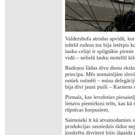
Valdershofa atrodas apvidū, kur 
tobrīd rudens tos bija ietērpis k
lauku celiņi ir spilgtākie pirmi
vidū – nelielā lauku motelītī k
Rudeņos šādas divu dienu ekskur
principa. Mēs nomainījām slovāk
notiek rutinēti – mūsu delegācij
bija divi jauni puiši – Karstens
Pirmais, kas ierodoties piesaist
lietavu piemirkusi telts, kas kā
rūpnīcas korpusiem.
Saimnieki it kā atvainodamies s
produkcijas sasniedzis tādus ne
konkrētu divriteni bijis jāgaida 