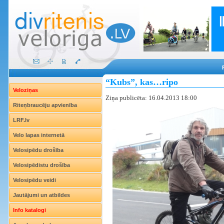
“Kubs”, kas…ripo
Veloziņas
Ziņa publicēta: 16.04.2013 18:00
Riteņbraucēju apvienība
LRF.lv
Velo lapas internetā
Velosipēdu drošība
Velosipēdistu drošība
Velosipēdu veidi
Jautājumi un atbildes
Info katalogi