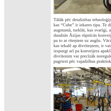
Tālāk pēc detalizētas tehnoloģij
kas “Cube” ir iekares tipa. Te d
augstumā, turklāt, kas svarīgi, a
daudzās Āzijas rūpnīcās konveijer
pa to ar riteņiem uz augšu. Vāci
kas tekalē ap divriteņiem, ir va
izspurgt arī pa konveijera apakš
divritenim var precīzāk noregul
pagriezt pēc vajadzības praktisk