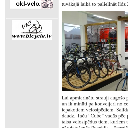
tuvākajā laikā to palielināt līdz
Lai apmierinātu strauji augošo 
un ik minūti pa konveijeri no ceh
iepakotiem velosipēdiem. Salīdz
daudz. Taču “Cube” vadās pēc p
taisa velosipēdus tiem, kuriem t
pārvietošanās līdzeklis – “gard