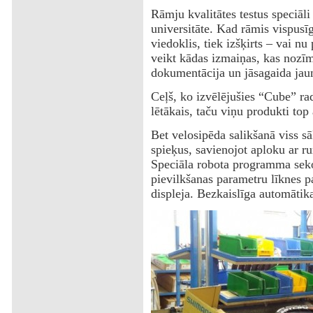
Rāmju kvalitātes testus speciāl
universitāte. Kad rāmis vispusīg
viedoklis, tiek izšķirts – vai n
veikt kādas izmaiņas, kas nozīm
dokumentācija un jāsagaida jaun
Ceļš, ko izvēlējušies “Cube” rad
lētākais, taču viņu produkti top 
Bet velosipēda salikšanā viss sāk
spieķus, savienojot aploku ar r
Speciāla robota programma seko l
pievilkšanas parametru līknes p
displeja. Bezkaislīga automātika