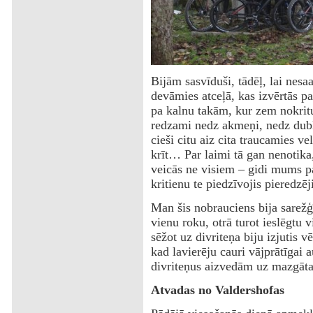
Bijām sasvīduši, tādēļ, lai nesa
devāmies atceļā, kas izvērtās par
pa kalnu takām, kur zem nokrit
redzami nedz akmeņi, nedz dubļi 
cieši citu aiz cita traucamies v
krīt… Par laimi tā gan nenotika,
veicās ne visiem – gidi mums p
kritienu te piedzīvojis pieredzēj
Man šis nobrauciens bija sarežģī
vienu roku, otrā turot ieslēgtu 
sēžot uz divriteņa biju izjutis 
kad lavierēju cauri vājprātīgai 
divriteņus aizvedām uz mazgāta
Atvadas no Valdershofas