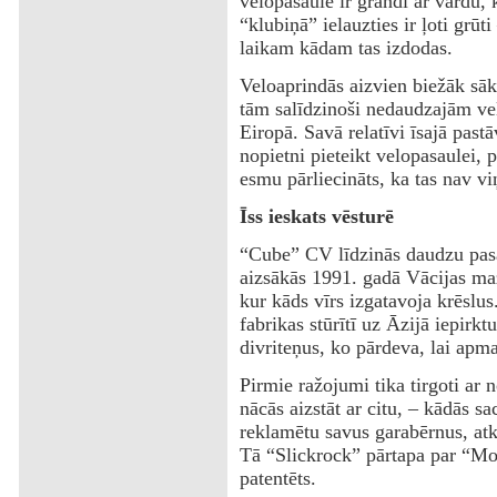
velopasaulē ir grandi ar vārdu,
“klubiņā” ielauzties ir ļoti grūt
laikam kādam tas izdodas.
Veloaprindās aizvien biežāk sā
tām salīdzinoši nedaudzajām ve
Eiropā. Savā relatīvi īsajā past
nopietni pieteikt velopasaulei, 
esmu pārliecināts, ka tas nav vi
Īss ieskats vēsturē
“Cube” CV līdzinās daudzu pasa
aizsākās 1991. gadā Vācijas maz
kur kāds vīrs izgatavoja krēslus
fabrikas stūrītī uz Āzijā iepirk
divriteņus, ko pārdeva, lai apma
Pirmie ražojumi tika tirgoti ar
nācās aizstāt ar citu, – kādās sa
reklamētu savus garabērnus, atkl
Tā “Slickrock” pārtapa par “Mov
patentēts.