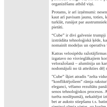
organizēšanu atbild viņi.
Protams, ir arī izņēmumi: nesen
kaut arī pavisam jaunu, toties, k
turklāt, runājot par austrumniek
pietāti.
“Cube” ir divi galvenie trumpji 
izstrādāta tehnoloģiskā ķēde, ka
nomainīt modeļus un operatīva v
Katras velosipēdu ražotājfirmas 
izgatavo no visvieglākajiem kon
veloražošanā – alumīnija un karb
nodomājuši no tā atteikties dēļ n
"Cube” šķiet atradis “zelta vidu
“konfliktējošiem” rāmja rakstur
eleganci, vēlamo rezultātu panā
senos tehnoloģiskos procesos. A
turēta noslēpumā), nekaitējot iz
bet ar auksto stiepšanu t.s. bati
sieniņa) rāmja vietas, uz kurām 