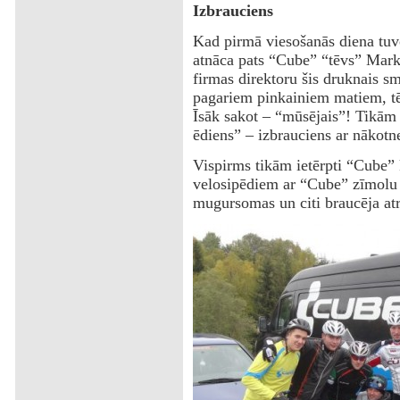
Izbrauciens
Kad pirmā viesošanās diena tu
atnāca pats “Cube” “tēvs” Marku
firmas direktoru šis druknais sm
pagariem pinkainiem matiem, tē
Īsāk sakot – “mūsējais”! Tikām 
ēdiens” – izbrauciens ar nākot
Vispirms tikām ietērpti “Cube”
velosipēdiem ar “Cube” zīmolu t
mugursomas un citi braucēja atr