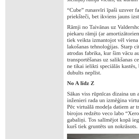
“Cube” runasvīri īpaši uzsver fa
priekšteči, bet ikviens jauns izs
Rāmji no Taivānas uz Valdershof
piekaru rāmji (ar amortizātorie
tiek veikta izmantojot vēl vie
lakošanas tehnoloģijas. Starp ci
atrodas fabrika, kur šim vācu a
transportēšanas uz salikšanas ce
ne tikai ielikti speciālās kastēs, 
dubults neplīst.
No A līdz Z
Sākas viss rūpnīcas dizaina un a
inženieri rada un izmēģina virt
Pēc virtuālā modeļa datiem ar trī
birojos redzēto veco labo “Xero
gabaliņi. Tos salīmējot kopā ie
kurš tiek gruntēts un nokrāsots.