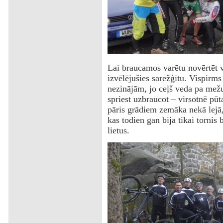
Lai braucamos varētu novērtēt v
izvēlējušies sarežģītu. Vispirm
nezinājām, jo ceļš veda pa mežu
spriest uzbraucot – virsotnē pūt
pāris grādiem zemāka nekā lejā, 
kas todien gan bija tikai tornis
lietus.