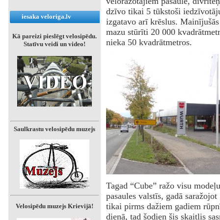
veloražotājiem pasaulē, divriteņ
dzīvo tikai 5 tūkstoši iedzīvotā
iesaka veloriga.lv
izgatavo arī krēslus. Mainījušā
mazu stūrīti 20 000 kvadrātmetr
Kā pareizi pieslēgt velosipēdu.
nieka 50 kvadrātmetros.
Statīvu veidi un video!
Saulkrastu velosipēdu muzejs
Tagad “Cube” ražo visu modeļu 
pasaules valstīs, gadā saražojo
tikai pirms dažiem gadiem rūpnī
Velosipēdu muzejs Krievijā!
dienā, tad šodien šis skaitlis sa