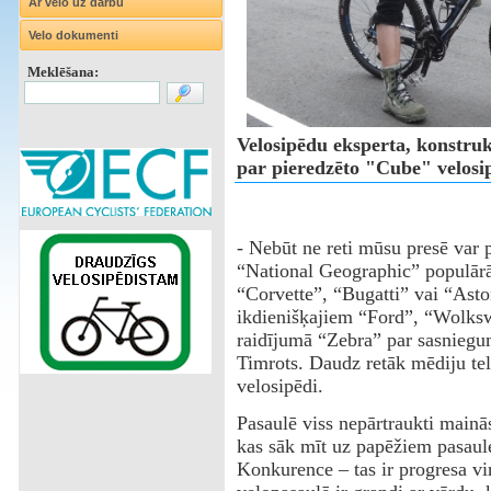
Ar velo uz darbu
Velo dokumenti
Meklēšana:
Velosipēdu eksperta, konstruk
par pieredzēto "Cube" velosi
- Nebūt ne reti mūsu presē var 
“National Geographic” populārā 
“Corvette”, “Bugatti” vai “Asto
ikdienišķajiem “Ford”, “Wolksw
raidījumā “Zebra” par sasniegu
Timrots. Daudz retāk mēdiju telp
velosipēdi.
Pasaulē viss nepārtraukti mainā
kas sāk mīt uz papēžiem pasaules
Konkurence – tas ir progresa vir