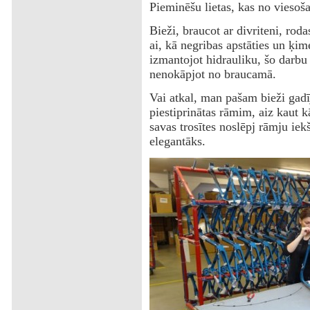
Pieminēšu lietas, kas no viesoš
Bieži, braucot ar divriteni, rod
ai, kā negribas apstāties un ķi
izmantojot hidrauliku, šo darbu
nenokāpjot no braucamā.
Vai atkal, man pašam bieži gadī
piestiprinātas rāmim, aiz kaut kā
savas trosītes noslēpj rāmju iekš
elegantāks.