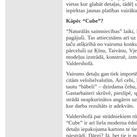
vietas kur glabāt detaļas, tādēļ 
iepirktas jaunas platības vairā
Kāpēc “Cube”?
“Naturālās saimniecības” laiki, 
pagājuši. Tas attiecināms arī uz
taču atšķirībā no vairuma konku
pārceluši uz Ķīnu, Taivānu, Vje
modeļus izstrādā, konstruē, izm
Valdershofā.
Vairums detaļu gan tiek importē
citām velolielvalstīm. Arī cehi, 
tautu “bābeli” – dzirdama čehu,
Gastarbaiteri skrūvē, pieslīpē, s
strādā neapkurinātos angāros uz 
kur darba rezultāts ir adekvāts.
Valdershofā par strādniekiem rū
“Cube” ir arī liela moderna ēdn
detaļu iepakojuma kartons te tie
pārstrādi. Dārgi? Jā, bet tie ir 