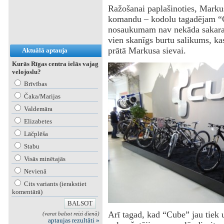
Ražošanai paplašinoties, Marku
komandu – kodolu tagadējam “Cu
nosaukumam nav nekāda sakara 
vien skanīgs burtu salikums, ka
prātā Markusa sievai.
Aktuālā aptauja
Kurās Rīgas centra ielās vajag
velojoslu?
Brīvības
Čaka/Marijas
Valdemāra
Elizabetes
Lāčplēša
Stabu
Visās minētajās
Nevienā
Cits variants (ierakstiet
komentārā)
Arī tagad, kad “Cube” jau tiek 
(varat balsot reizi dienā)
aptaujas rezultāti »