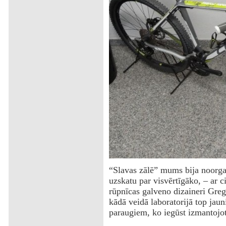
“Slavas zālē” mums bija noorgan
uzskatu par visvērtīgāko, – ar ci
rūpnīcas galveno dizaineri Greg
kādā veidā laboratorijā top jaun
paraugiem, ko iegūst izmantojot 