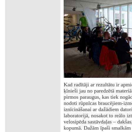
Kad radītāji ar rezultātu ir apm
ķīnieši jau no paredzētā materiā
pirmos paraugus, kas tiek nogād
nodoti rūpnīcas braucējiem-izmē
iznīcināšanai ar dažādiem datori
laboratorijā, nosakot to reālo izt
velosipēda sastāvdaļas – dakšas,
kopumā. Dažām īpaši smalkām p