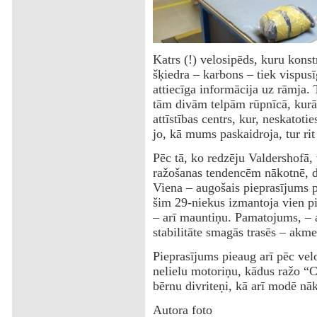
Katrs (!) velosipēds, kuru kons
šķiedra – karbons – tiek vispusīg
attiecīga informācija uz rāmja. T
tām divām telpām rūpnīcā, kurā 
attīstības centrs, kur, neskatoti
jo, kā mums paskaidroja, tur rit
Pēc tā, ko redzēju Valdershofā, 
ražošanas tendencēm nākotnē, 
Viena – augošais pieprasījums p
šim 29-niekus izmantoja vien pi
– arī mauntiņu. Pamatojums, – ar
stabilitāte smagās trasēs – akme
Pieprasījums pieaug arī pēc vel
nelielu motoriņu, kādus ražo “Cu
bērnu divriteņi, kā arī modē nā
Autora foto