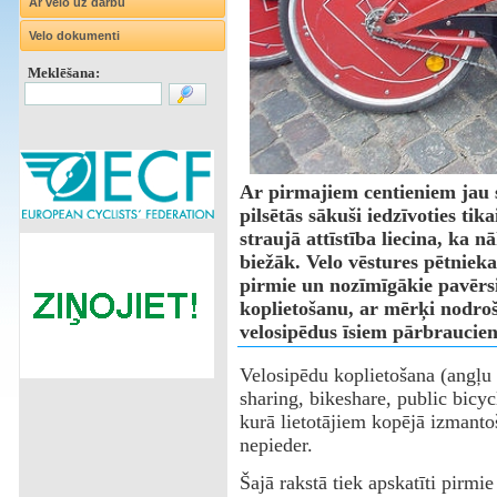
Ar velo uz darbu
Velo dokumenti
Meklēšana:
Ar pirmajiem centieniem jau s
pilsētās sākuši iedzīvoties tik
straujā attīstība liecina, ka 
biežāk. Velo vēstures pētniek
pirmie un nozīmīgākie pavērsi
koplietošanu, ar mērķi nodro
velosipēdus īsiem pārbraucien
Velosipēdu koplietošana (angļu
sharing, bikeshare, public bicyc
kurā lietotājiem kopējā izmanto
nepieder.
Šajā rakstā tiek apskatīti pirmi