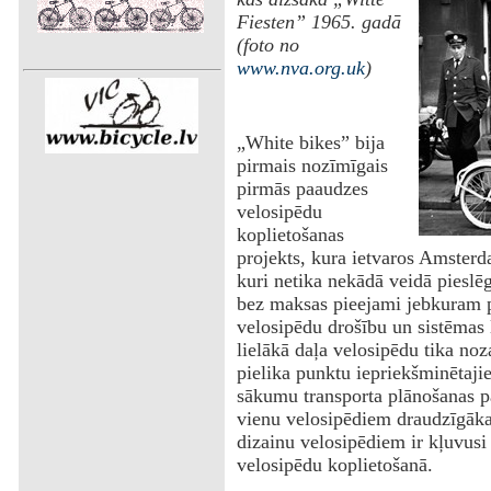
Fiesten” 1965. gadā
(foto no
www.nva.org.uk
)
„White bikes” bija
pirmais nozīmīgais
pirmās paaudzes
velosipēdu
koplietošanas
projekts, kura ietvaros Amsterda
kuri netika nekādā veidā pieslēgt
bez maksas pieejami jebkuram p
velosipēdu drošību un sistēmas l
lielākā daļa velosipēdu tika noza
pielika punktu iepriekšminētaj
sākumu transporta plānošanas pā
vienu velosipēdiem draudzīgāka
dizainu velosipēdiem ir kļuvusi
velosipēdu koplietošanā.