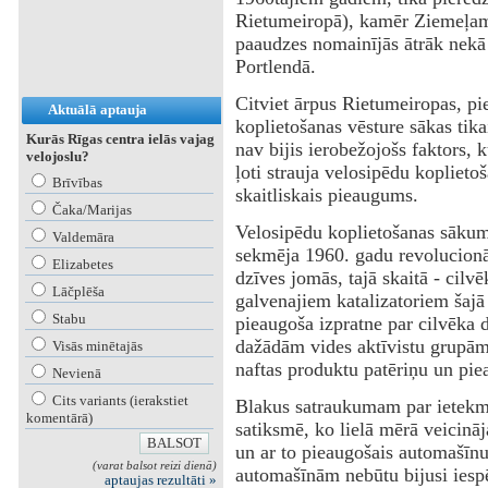
Rietumeiropā), kamēr Ziemeļame
paaudzes nomainījās ātrāk nekā
Portlendā.
Citviet ārpus Rietumeiropas, pi
Aktuālā aptauja
koplietošanas vēsture sākas tikai
Kurās Rīgas centra ielās vajag
nav bijis ierobežojošs faktors, ku
velojoslu?
ļoti strauja velosipēdu koplieto
Brīvības
skaitliskais pieaugums.
Čaka/Marijas
Velosipēdu koplietošanas sākum
Valdemāra
sekmēja 1960. gadu revolucionā
Elizabetes
dzīves jomās, tajā skaitā - cilv
Lāčplēša
galvenajiem katalizatoriem šajā
Stabu
pieaugoša izpratne par cilvēka 
dažādām vides aktīvistu grupām,
Visās minētajās
naftas produktu patēriņu un pi
Nevienā
Cits variants (ierakstiet
Blakus satraukumam par ietekmi
komentārā)
satiksmē, ko lielā mērā veicinā
un ar to pieaugošais automašīnu
(varat balsot reizi dienā)
automašīnām nebūtu bijusi iespē
aptaujas rezultāti »