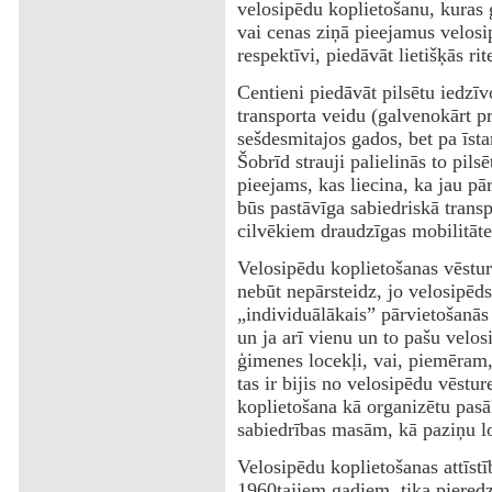
velosipēdu koplietošanu, kuras 
vai cenas ziņā pieejamus velosi
respektīvi, piedāvāt lietišķās ri
Centieni piedāvāt pilsētu iedzīv
transporta veidu (galvenokārt pr
sešdesmitajos gados, bet pa īsta
Šobrīd strauji palielinās to pils
pieejams, kas liecina, ka jau p
būs pastāvīga sabiedriskā transp
cilvēkiem draudzīgas mobilitāte
Velosipēdu koplietošanas vēstur
nebūt nepārsteidz, jo velosipēds
„individuālākais” pārvietošanās
un ja arī vienu un to pašu velo
ģimenes locekļi, vai, piemēram, 
tas ir bijis no velosipēdu vēst
koplietošana kā organizētu pas
sabiedrības masām, kā paziņu lo
Velosipēdu koplietošanas attīstīb
1960tajiem gadiem, tika pieredzē