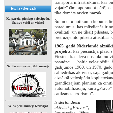
transporta infrastruktūra, kas bi
vajadzībām, apdraudot pārējos 
iesaka veloriga.lv
tika domāts arvien mazāk.
Kā pareizi pieslēgt velosipēdu.
Šo un citu notikumu kopums lie
Statīvu veidi un video!
paradumus, kas mūsdienās ir nor
kvalitāti (un ne tikai) pilsētās,
pret uzņemto pilsētu attīstības k
1965. gadā Nīderlandē aizsākā
projekts
, kas piesaistīja plašu
Fiesten, kas deva nosaukumu vi
paaudzei – „baltie velosipēdi”. Š
Saulkrastu velosipēdu muzejs
gadījumos 1960. un 1970. gados,
sabiedrības aktīvisti, šajā gad
aizsāktā velosipēdu koplietošana
grandiozajiem plāniem kā cīnīt
automobilizāciju, kuru „Pravo” 
satiksmes terorismu”.
Nīderlandiešu
Velosipēdu muzejs Krievijā!
aktīvisti „Pravos”,
kas aizsāka „Witte