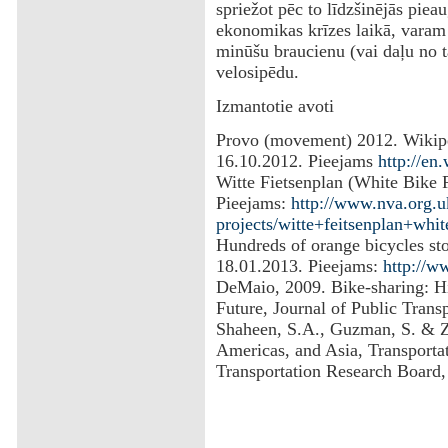
spriežot pēc to līdzšinējās pie
ekonomikas krīzes laikā, varam s
minūšu braucienu (vai daļu no t
velosipēdu.
Izmantotie avoti
Provo (movement) 2012. Wikipe
16.10.2012. Pieejams
http://en
Witte Fietsenplan (White Bike 
Pieejams:
http://www.nva.org.u
projects/witte+feitsenplan+whi
Hundreds of orange bicycles sto
18.01.2013. Pieejams:
http://w
DeMaio, 2009. Bike-sharing: Hi
Future, Journal of Public Transp
Shaheen, S.A., Guzman, S. & Z
Americas, and Asia, Transportat
Transportation Research Board