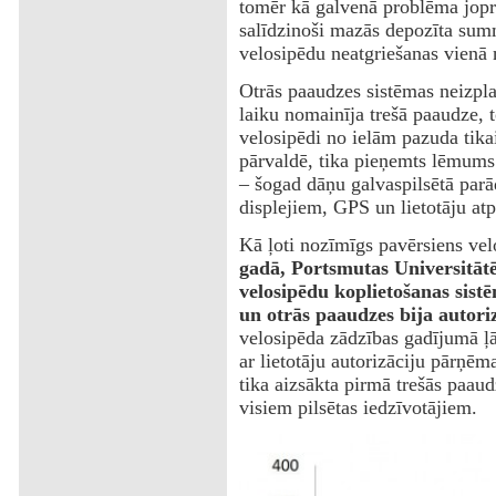
tomēr kā galvenā problēma jopro
salīdzinoši mazās depozīta summ
velosipēdu neatgriešanas vienā 
Otrās paaudzes sistēmas neizplat
laiku nomainīja trešā paaudze, 
velosipēdi no ielām pazuda tika
pārvaldē, tika pieņemts lēmums 
– šogad dāņu galvaspilsētā parā
displejiem, GPS un lietotāju at
Kā ļoti nozīmīgs pavērsiens vel
gadā, Portsmutas Universitātē
velosipēdu koplietošanas sist
un otrās paaudzes bija autori
velosipēda zādzības gadījumā ļāv
ar lietotāju autorizāciju pārņēm
tika aizsākta pirmā trešās paau
visiem pilsētas iedzīvotājiem.