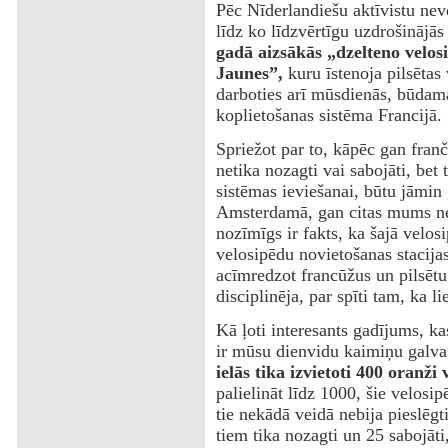
Pēc Nīderlandiešu aktīvistu nev
līdz ko līdzvērtīgu uzdrošinājā
gadā aizsākās „dzelteno velos
Jaunes”,
kuru īstenoja pilsētas
darboties arī mūsdienās, būdam
koplietošanas sistēma Francijā.
Spriežot par to, kāpēc gan franču
netika nozagti vai sabojāti, bet
sistēmas ieviešanai, būtu jāmin
Amsterdamā, gan citas mums nez
nozīmīgs ir fakts, ka šajā velos
velosipēdu novietošanas stacijas
acīmredzot francūžus un pilsētu
disciplinēja, par spīti tam, ka l
Kā ļoti interesants gadījums, ka
ir mūsu dienvidu kaimiņu galva
ielās tika izvietoti 400 oranži 
palielināt līdz 1000, šie velosipē
tie nekādā veidā nebija pieslēgt
tiem tika nozagti un 25 sabojāti,