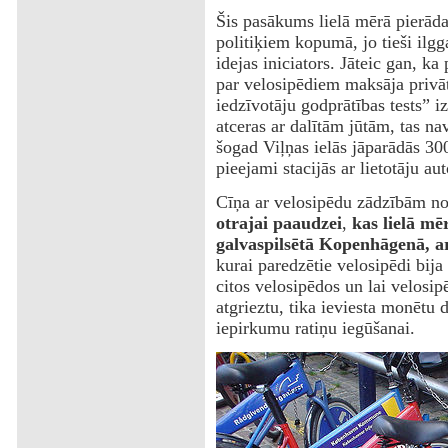
Šis pasākums lielā mērā pierāda
politiķiem kopumā, jo tieši ilgg
idejas iniciators. Jāteic gan, ka
par velosipēdiem maksāja privāt
iedzīvotāju godprātības tests” iz
atceras ar dalītām jūtām, tas nav
šogad Viļņas ielās jāparādās 30
pieejami stacijās ar lietotāju aut
Cīņa ar velosipēdu zādzībām n
otrajai paaudzei
,
kas lielā mē
galvaspilsētā Kopenhāgenā, a
kurai paredzētie velosipēdi bija
citos velosipēdos un lai velosip
atgrieztu, tika ieviesta monētu d
iepirkumu ratiņu iegūšanai.