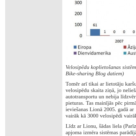
Velosipēdu koplietošanas sistē
Bike-sharing Blog datiem)
Tomēr arī tikai ar lietotāju kar
velosipēdu skaita ziņā, jo nelie
autotransportu un nebija līdzvēr
pieturas. Tas mainījās pēc pirm
ieviešanas Lionā 2005. gadā ar
vairāk kā 3000 velosipēdi vairāk
Līdz ar Lionu, šādas liela (Parī
apjoma izmēra sistēmas parādījās