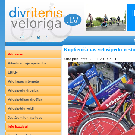
Koplietošanas velosipēdu vēst
Veloziņas
Ziņa publicēta: 29.01.2013 21:19
Riteņbraucēju apvienība
LRF.lv
Velo lapas internetā
Velosipēdu drošība
Velosipēdistu drošība
Velosipēdu veidi
Jautājumi un atbildes
Info katalogi