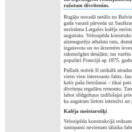
ražotam divritenim.
Rugāju novadā netālu no Balvie
gada vasarā pārveda uz Saulkr
nezināma Latgales kalēja meista
augstratu. Velosipēda konstrukc
aizmugurējo atbalsta ratu, domā
izgatavota un no ārzemēm ieves
raksturīgām detaļām, tas varētu 
populāri Francijā ap 1875. gadu
Pašlaik notiek šī unikālā atradum
viens vien interesants fakts. Jau
kalis paša lietošanai – tikai pat
divriteņa regulāru remontu. Tam
labot slīdgultņus izdilušajai pri
ka augstrats lietots intensīvi un
Kalēja meistarstiķi
Velosipēda konstrukcijā redzami 
sastopami nevienam tālaika fabr