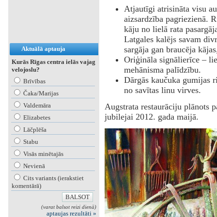
Atjautīgi atrisināta visu 
aizsardzība pagriezienā. 
kāju no lielā rata pasargāja
Latgales kalējs savam divr
sargāja gan braucēja kājas,
Aktuālā aptauja
Oriģināla signālierīce – li
Kurās Rīgas centra ielās vajag
mehānisma palīdzību.
velojoslu?
Dārgās kaučuka gumijas rie
Brīvības
no savītas linu virves.
Čaka/Marijas
Valdemāra
Augstrata restaurāciju plānots 
jubilejai 2012. gada maijā.
Elizabetes
Lāčplēša
Stabu
Visās minētajās
Nevienā
Cits variants (ierakstiet
komentārā)
(varat balsot reizi dienā)
aptaujas rezultāti »