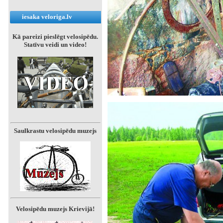
iesaka veloriga.lv
Kā pareizi pieslēgt velosipēdu.
Statīvu veidi un video!
Saulkrastu velosipēdu muzejs
Velosipēdu muzejs Krievijā!