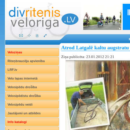
Atrod Latgalē kaltu augstratu
Veloziņas
Ziņa publicēta: 23.01.2012 21:21
Riteņbraucēju apvienība
LRF.lv
Velo lapas internetā
Velosipēdu drošība
Velosipēdistu drošība
Velosipēdu veidi
Jautājumi un atbildes
Info katalogi