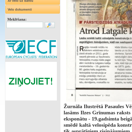
Ar velo uz darbu
Velo dokumenti
Meklēšana:
Žurnāla Ilustrētā Pasaules V
lasāms Ilzes Grīnumas raksts
eksponātu - 19.gadsimta beigā
smēdē kaltā velosipēda konstru
tik asprātīgiem risinājumiem,