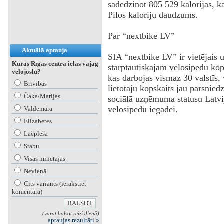
sadedzinot 805 529 kalorijas, k
Pilos kaloriju daudzums.
Par “nextbike LV”
Aktuālā aptauja
SIA “nextbike LV” ir vietējais 
Kurās Rīgas centra ielās vajag
starptautiskajam velosipēdu k
velojoslu?
kas darbojas vismaz 30 valstīs, v
Brīvības
lietotāju kopskaits jau pārsnied
Čaka/Marijas
sociālā uzņēmuma statusu Latvi
velosipēdu iegādei.
Valdemāra
Elizabetes
Lāčplēša
Stabu
Visās minētajās
Nevienā
Cits variants (ierakstiet
komentārā)
(varat balsot reizi dienā)
aptaujas rezultāti »