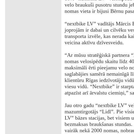
velo braukuši pusotru stundu je
nomas vieta ir bijusi Bērnu pas
“nextbike LV” vadītājs Mārcis B
joprojām ir dabai un cilvēku ve
transporta izvēle, kas nerada ka
veicina aktīvu dzīvesveidu.
‌“Ar mūsu stratēģiskā partnera 
nomas velosipēdu skaitu līdz 40
maksimāli ērti pieejamu velo no
saglabājies samērā nemainīgā lī
klientūru Rīgas iedzīvotāju vid
viesu vidū. “Nextbike” ir starp
atpazīst arī ārvalstu ciemiņi,”
Jau otro gadu “nextbike LV” vel
mazumtirgotājs “Lidl”. Pie visi
LV” bāzes stacijas, bet visiem
bezmaksas braukšanas stundas. S
vairāk nekā 2000 nomas, nobrau