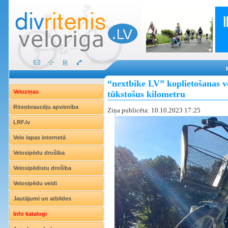
“nextbike LV” koplietošanas v
Veloziņas
tūkstošus kilometru
Riteņbraucēju apvienība
Ziņa publicēta: 10.10.2023 17:25
LRF.lv
Velo lapas internetā
Velosipēdu drošība
Velosipēdistu drošība
Velosipēdu veidi
Jautājumi un atbildes
Info katalogi