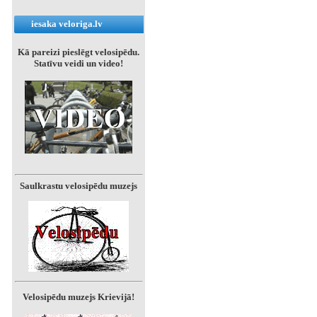
iesaka veloriga.lv
Kā pareizi pieslēgt velosipēdu.
Statīvu veidi un video!
Saulkrastu velosipēdu muzejs
Velosipēdu muzejs Krievijā!