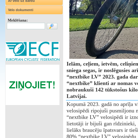
Ar velo uz darbu
Velo dokumenti
Meklēšana:
Ielām, ceļiem, ietvēm, celiņi
sniega segas, ir noslēgusies ar
“nextbike LV” 2023. gada da
“nextbike” klienti ar nomas v
nobraukuši 142 tūkstošus kilo
Latvijai.
Kopumā 2023. gadā no aprīļa v
velosipēdi ripojuši pusmiljonu 
“nextbike LV” velosipēdi ir izn
lietotāji ir bijuši gan rīdzinieki
lielāks braucēju īpatsvars ir tie
80% “nextbike LV” velosipēdu liet