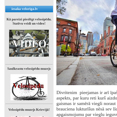
iesaka veloriga.lv
Kā pareizi pieslēgt velosipēdu.
Statīvu veidi un video!
Saulkrastu velosipēdu muzejs
‌Divritenim pieejamas ir arī īpaš
aspekts, par kuru reti kurš aiz
gaismas ir samērā viegli noraut 
brauciena lukturīšus nēsā sev lī
Velosipēdu muzejs Krievijā!
apgaismojumu par vieglu ieguvu