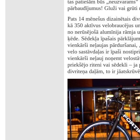
tas patiešām būs „neuzvarams” u
pārbaudījumus! Gluži vai grūti no
‌Pats 14 mēnešus dizainētais divr
kā 350 aktīvus velobraucējus un
no nerūsējošā alumīnija rāmja u
ķēde. Sēdekļa īpašais pārklājums
vienkārši neļaujas pārduršanai,
velo sastāvdaļas ir īpaši nostipr
vienkārši neļauj noņemt velostā
priekšējo riteni vai sēdekli – ja
divriteņa daļām, to ir jāatskrūvē