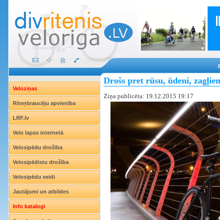
Drošs pret rūsu, ūdeni, zagļi
Veloziņas
Ziņa publicēta: 19.12.2015 19:17
Riteņbraucēju apvienība
LRF.lv
Velo lapas internetā
Velosipēdu drošība
Velosipēdistu drošība
Velosipēdu veidi
Jautājumi un atbildes
Info katalogi