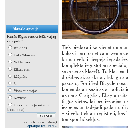
Aktuālā aptauja
Kurās Rīgas centra ielās vajag
velojoslu?
‌Tiek piedāvāti kā vienātruma u
Brīvības
kūkas ir arī to neticami zemā c
Čaka/Marijas
brīnumvelo ir iespēja iegādāties
Valdemāra
komplektā iegūstot arī speciālo,
Elizabetes
savā cenas klasē!). Turklāt par
Lāčplēša
drošības aizsardzību, līdzīgu a
pazustu, Fortified Bicycle nosūtī
Stabu
komanda arī sazinās ar policistie
Visās minētajās
uzmana Craigslist, Ebay un cit
Nevienā
tirgus vietas, lai pēc iespējas 
Cits variants (ierakstiet
iespējas un tādējādi padarītu di
komentārā)
visi velo tiek arī reģistrēti, kas
transportlīdzekļus.
(varat balsot reizi dienā)
aptaujas rezultāti »