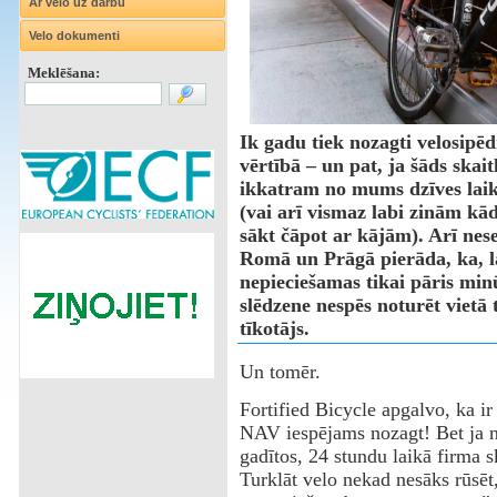
Ar velo uz darbu
Velo dokumenti
Meklēšana:
Ik gadu tiek nozagti velosipēd
vērtībā – un pat, ja šāds skait
ikkatram no mums dzīves laikā 
(vai arī vismaz labi zinām kā
sākt čāpot ar kājām). Arī ne
Romā un Prāgā pierāda, ka, la
nepieciešamas tikai pāris minū
slēdzene nespēs noturēt vietā 
tīkotājs.
Un tomēr.
‌Fortified Bicycle apgalvo, ka ir
NAV iespējams nozagt! Bet ja nu
gadītos, 24 stundu laikā firma
Turklāt velo nekad nesāks rūsē