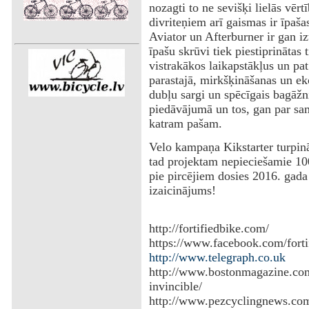
nozagti to ne sevišķi lielās vērt
divriteņiem arī gaismas ir īpaša
Aviator un Afterburner ir gan izt
īpašu skrūvi tiek piestiprinātas t
vistrakākos laikapstākļus un pat
parastajā, mirkšķināšanas un eko
dubļu sargi un spēcīgais bagāžni
piedāvājumā un tos, gan par sa
katram pašam.
‌Velo kampaņa Kikstarter turpinā
tad projektam nepieciešamie 100
pie pircējiem dosies 2016. gada
izaicinājums!
http://fortifiedbike.com/
https://www.facebook.com/forti
http://www.telegraph.co.uk
http://www.bostonmagazine.com
invincible/
http://www.pezcyclingnews.co