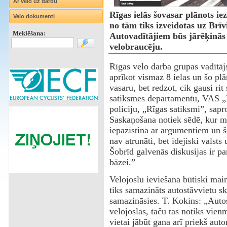
Ar velo uz darbu
Rīgas ielās šovasar plānots ie
Velo dokumenti
no tām tiks izveidotas uz Brīv
Meklēšana:
Autovadītājiem būs jārēķinās 
velobraucēju.
Rīgas velo darba grupas vadītā
aprīkot vismaz 8 ielas un šo pl
vasaru, bet redzot, cik gausi r
satiksmes departamentu, VAS „L
policiju, „Rīgas satiksmi”, sapr
Saskaņošana notiek sēdē, kur 
iepazīstina ar argumentiem un šo
nav atrunāti, bet idejiski valsts
Šobrīd galvenās diskusijas ir pa
bāzei.”
Velojoslu ieviešana būtiski main
tiks samazināts autostāvvietu ska
samazināsies. T. Kokins: „Autos
velojoslas, taču tas notiks vie
vietai jābūt gana arī priekš aut