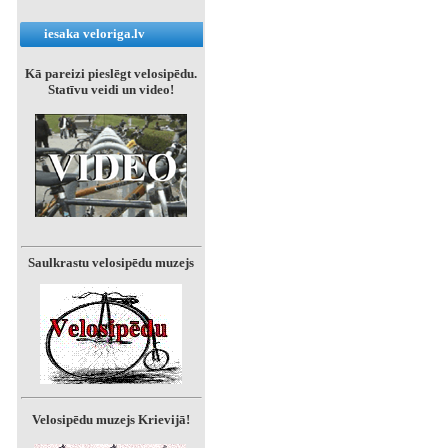
iesaka veloriga.lv
Kā pareizi pieslēgt velosipēdu.
Statīvu veidi un video!
Saulkrastu velosipēdu muzejs
Velosipēdu muzejs Krievijā!