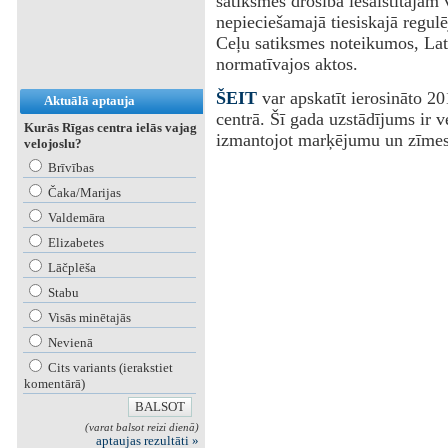
satiksmes drošībā iesaistītajām 
nepieciešamajā tiesiskajā regulē
Ceļu satiksmes noteikumos, Latv
normatīvajos aktos.
ŠEIT
var apskatīt ierosināto 20
Aktuālā aptauja
centrā. Šī gada uzstādījums ir v
Kurās Rīgas centra ielās vajag
izmantojot marķējumu un zīmes
velojoslu?
Brīvības
Čaka/Marijas
Valdemāra
Elizabetes
Lāčplēša
Stabu
Visās minētajās
Nevienā
Cits variants (ierakstiet
komentārā)
(varat balsot reizi dienā)
aptaujas rezultāti »