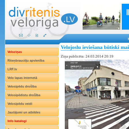
Velojoslu ieviešana būtiski mai
Veloziņas
Ziņa publicēta: 24.03.2014 20:19
Riteņbraucēju apvienība
LRF.lv
Velo lapas internetā
Velosipēdu drošība
Velosipēdistu drošība
Velosipēdu veidi
Jautājumi un atbildes
Info katalogi