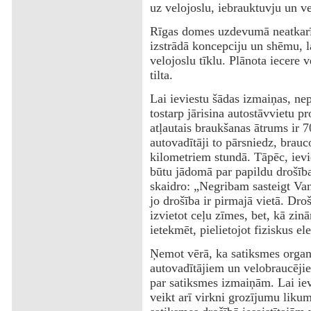
uz velojoslu, iebrauktuvju un ve
Rīgas domes uzdevumā neatkarī
izstrādā koncepciju un shēmu, la
velojoslu tīklu. Plānota iecere 
tilta.
Lai ieviestu šādas izmaiņas, nep
tostarp jārisina autostāvvietu 
atļautais braukšanas ātrums ir 7
autovadītāji to pārsniedz, brauc
kilometriem stundā. Tāpēc, ievie
būtu jādomā par papildu drošīb
skaidro: „Negribam sasteigt Van
jo drošība ir pirmajā vietā. Dro
izvietot ceļu zīmes, bet, kā zin
ietekmēt, pielietojot fiziskus e
Ņemot vērā, ka satiksmes organi
autovadītājiem un velobraucēji
par satiksmes izmaiņām. Lai iev
veikt arī virkni grozījumu liku