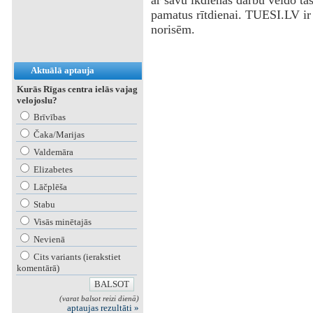
ar savu ikdienas darbu veido tā
pamatus rītdienai. TUESI.LV ir 
norisēm.
Aktuālā aptauja
Kurās Rīgas centra ielās vajag
velojoslu?
Brīvības
Čaka/Marijas
Valdemāra
Elizabetes
Lāčplēša
Stabu
Visās minētajās
Nevienā
Cits variants (ierakstiet
komentārā)
(varat balsot reizi dienā)
aptaujas rezultāti »