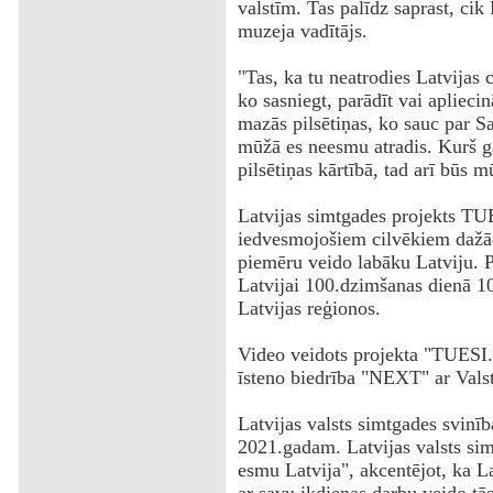
valstīm. Tas palīdz saprast, cik L
muzeja vadītājs.
"Tas, ka tu neatrodies Latvijas 
ko sasniegt, parādīt vai apliecin
mazās pilsētiņas, ko sauc par 
mūžā es neesmu atradis. Kurš ga
pilsētiņas kārtībā, tad arī būs m
Latvijas simtgades projekts TU
iedvesmojošiem cilvēkiem dažādā
piemēru veido labāku Latviju. Pr
Latvijai 100.dzimšanas dienā 1
Latvijas reģionos.
Video veidots projekta "TUESI.
īsteno biedrība "NEXT" ar Valst
Latvijas valsts simtgades svinīb
2021.gadam. Latvijas valsts sim
esmu Latvija", akcentējot, ka Lat