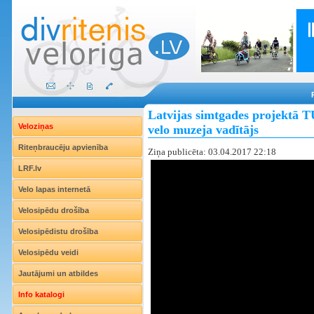
Latvijas simtgades projektā T
Veloziņas
velo muzeja vadītājs
Riteņbraucēju apvienība
Ziņa publicēta: 03.04.2017 22:18
LRF.lv
Velo lapas internetā
Velosipēdu drošība
Velosipēdistu drošība
Velosipēdu veidi
Jautājumi un atbildes
Info katalogi