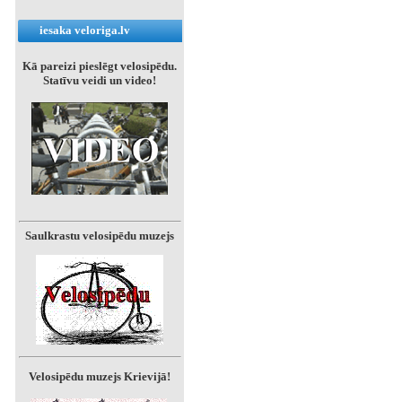
iesaka veloriga.lv
Kā pareizi pieslēgt velosipēdu.
Statīvu veidi un video!
Saulkrastu velosipēdu muzejs
Velosipēdu muzejs Krievijā!