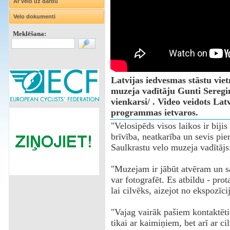
Ar velo uz darbu
Velo dokumenti
Meklēšana:
Latvijas iedvesmas stāstu vie
muzeja vadītāju Gunti Sereginu
vienkarsi/ . Video veidots Lat
programmas ietvaros.
"Velosipēds visos laikos ir bijis
brīvība, neatkarība un sevis pie
Saulkrastu velo muzeja vadītājs
"Muzejam ir jābūt atvēram un s
var fotografēt. Es atbildu - prot
lai cilvēks, aizejot no ekspozīc
"Vajag vairāk pašiem kontaktēti
tikai ar kaimiņiem, bet arī ar 