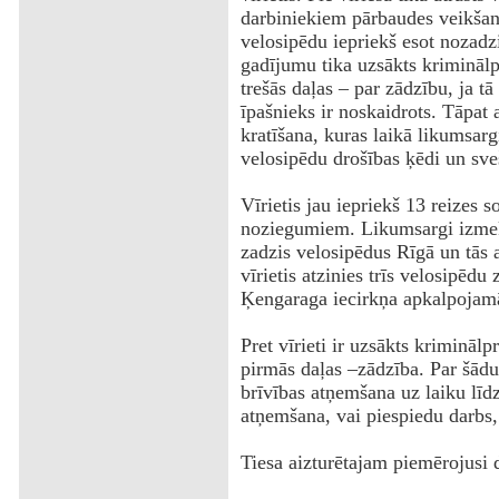
darbiniekiem pārbaudes veikšanai
velosipēdu iepriekš esot nozadzi
gadījumu tika uzsākts krimināl
trešās daļas – par zādzību, ja tā 
īpašnieks ir noskaidrots. Tāpat 
kratīšana, kuras laikā likumsarg
velosipēdu drošības ķēdi un sve
Vīrietis jau iepriekš 13 reizes 
noziegumiem. Likumsargi izmekl
zadzis velosipēdus Rīgā un tās 
vīrietis atzinies trīs velosipēdu
Ķengaraga iecirkņa apkalpojamā 
Pret vīrieti ir uzsākts kriminā
pirmās daļas –zādzība. Par šād
brīvības atņemšana uz laiku līd
atņemšana, vai piespiedu darbs,
Tiesa aizturētajam piemērojusi 