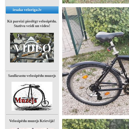
iesaka veloriga.lv
Kā pareizi pieslēgt velosipēdu.
Statīvu veidi un video!
Saulkrastu velosipēdu muzejs
Velosipēdu muzejs Krievijā!