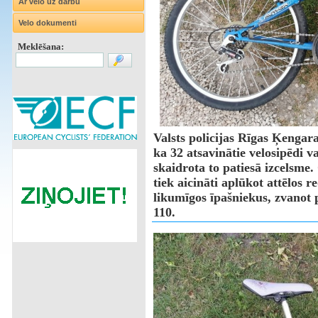
Ar velo uz darbu
Velo dokumenti
Meklēšana:
Valsts policijas Rīgas Ķengar
ka 32 atsavinātie velosipēdi va
skaidrota to patiesā izcelsme. 
tiek aicināti aplūkot attēlos 
likumīgos īpašniekus, zvanot 
110.