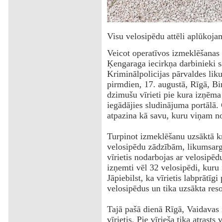
‌Visu velosipēdu attēli aplūkoj
Veicot operatīvos izmeklēšanas 
Ķengaraga iecirkņa darbinieki s
Kriminālpolicijas pārvaldes lik
pirmdien, 17. augustā, Rīgā, Bi
dzimušu vīrieti pie kura izņēma 
iegādājies sludinājuma portālā.
atpazina kā savu, kuru viņam n
Turpinot izmeklēšanu uzsāktā kr
velosipēdu zādzībām, likumsarg
vīrietis nodarbojas ar velosipēdu
izņemti vēl 32 velosipēdi, kuru 
Jāpiebilst, ka vīrietis labprātīg
velosipēdus un tika uzsākta res
Tajā pašā dienā Rīgā, Vaidavas i
vīrietis. Pie vīrieša tika atrasts