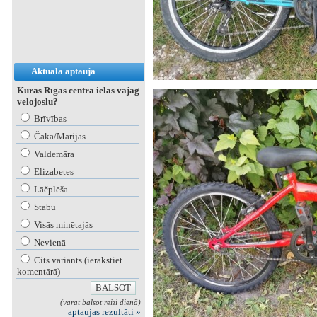
Aktuālā aptauja
Kurās Rīgas centra ielās vajag
velojoslu?
Brīvības
Čaka/Marijas
Valdemāra
Elizabetes
Lāčplēša
Stabu
Visās minētajās
Nevienā
Cits variants (ierakstiet
komentārā)
(varat balsot reizi dienā)
aptaujas rezultāti »