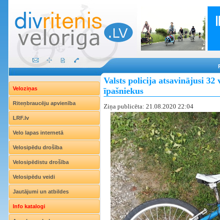
Valsts policija atsavinājusi 32
Veloziņas
īpašniekus
Riteņbraucēju apvienība
Ziņa publicēta: 21.08.2020 22:04
LRF.lv
Velo lapas internetā
Velosipēdu drošība
Velosipēdistu drošība
Velosipēdu veidi
Jautājumi un atbildes
Info katalogi