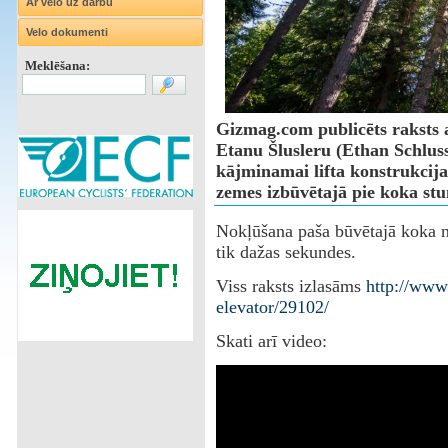
Ar velo uz darbu
Velo dokumenti
Meklēšana:
Gizmag.com publicēts raksts 
Etanu Šlusleru (Ethan Schlussl
kājminamai lifta konstrukcijai
zemes izbūvētajā pie koka st
Nokļūšana paša būvētajā koka n
tik dažas sekundes.
Viss raksts izlasāms
http://www
elevator/29102/
Skati arī video: