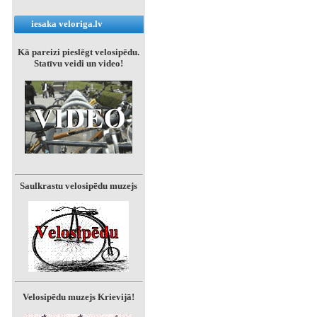
iesaka veloriga.lv
Kā pareizi pieslēgt velosipēdu.
Statīvu veidi un video!
Saulkrastu velosipēdu muzejs
Velosipēdu muzejs Krievijā!