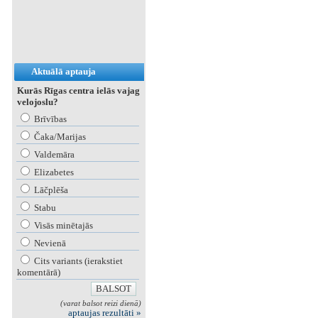
Aktuālā aptauja
Kurās Rīgas centra ielās vajag
velojoslu?
Brīvības
Čaka/Marijas
Valdemāra
Elizabetes
Lāčplēša
Stabu
Visās minētajās
Nevienā
Cits variants (ierakstiet
komentārā)
(varat balsot reizi dienā)
aptaujas rezultāti »