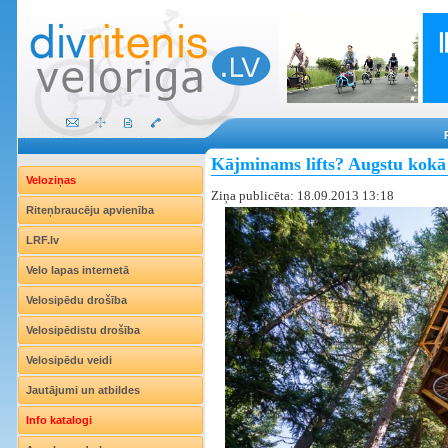
Kājminams lifts? Augstu kokā u
Veloziņas
Ziņa publicēta: 18.09.2013 13:18
Riteņbraucēju apvienība
LRF.lv
Velo lapas internetā
Velosipēdu drošība
Velosipēdistu drošība
Velosipēdu veidi
Jautājumi un atbildes
Info katalogi