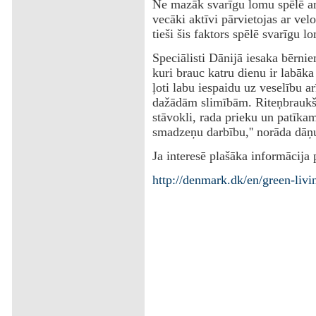
Ne mazāk svarīgu lomu spēlē arī
vecāki aktīvi pārvietojas ar velo
tieši šis faktors spēlē svarīgu l
Speciālisti Dānijā iesaka bērnie
kuri brauc katru dienu ir labāka
ļoti labu iespaidu uz veselību a
dažādām slimībām. Riteņbraukša
stāvokli, rada prieku un patīkam
smadzeņu darbību,'' norāda dāņu 
Ja interesē plašāka informācija p
http://denmark.dk/en/green-livin