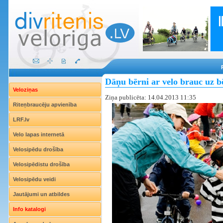
Dāņu bērni ar velo brauc uz 
Veloziņas
Ziņa publicēta: 14.04.2013 11:35
Riteņbraucēju apvienība
LRF.lv
Velo lapas internetā
Velosipēdu drošība
Velosipēdistu drošība
Velosipēdu veidi
Jautājumi un atbildes
Info katalogi