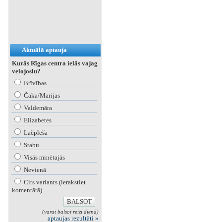
Aktuālā aptauja
Kurās Rīgas centra ielās vajag
velojoslu?
Brīvības
Čaka/Marijas
Valdemāra
Elizabetes
Lāčplēša
Stabu
Visās minētajās
Nevienā
Cits variants (ierakstiet
komentārā)
(varat balsot reizi dienā)
aptaujas rezultāti »