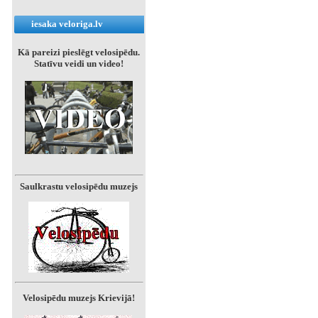
iesaka veloriga.lv
Kā pareizi pieslēgt velosipēdu.
Statīvu veidi un video!
Saulkrastu velosipēdu muzejs
Velosipēdu muzejs Krievijā!