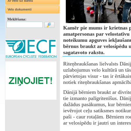
Ar velo uz darbu
Velo dokumenti
Meklēšana:
Kamēr pie mums ir krietnas pūl
amatpersonas par velostatīvu
noteikumu apguves iekļauša
bērnus braukt ar velosipēdu 
sagatavoto rakstu.
Riteņbraukšanas lielvalsts Dānij
uzlabojumus velo kultūrā un tās
pārvietojas visur - tas ir ērtāka
notiek riteņbraukšanas apmācī
Dānijā bērniem braukt ar divrit
tie izmanto palīgritenīšus. Dān
dažādus pasākumus, kur bērniem
ievērojot ceļu satiksmes notikum
paši - caur rotaļām. Bērniem rod
ar velosipēdu ir jautri un interes