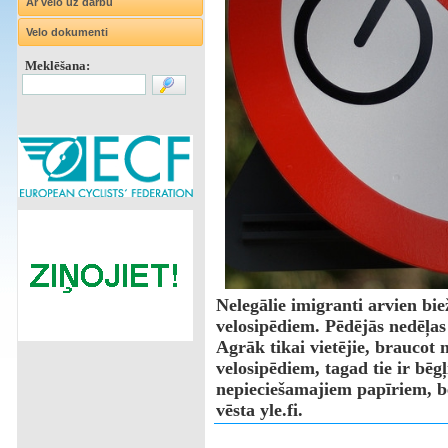
Ar velo uz darbu
Velo dokumenti
Meklēšana:
Nelegālie imigranti arvien bi
velosipēdiem. Pēdējās nedēļas 
Agrāk tikai vietējie, braucot 
velosipēdiem, tagad tie ir bēg
nepieciešamajiem papīriem, b
vēsta yle.fi.