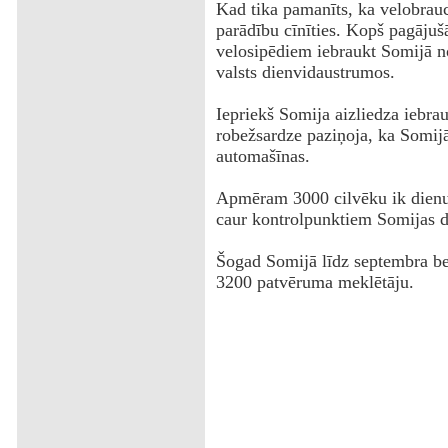
Kad tika pamanīts, ka velobrauc
parādību cīnīties. Kopš pagājušā
velosipēdiem iebraukt Somijā n
valsts dienvidaustrumos.
Iepriekš Somija aizliedza iebr
robežsardze paziņoja, ka Somijā v
automašīnas.
‌Apmēram 3000 cilvēku ik dienu
caur kontrolpunktiem Somijas 
Šogad Somijā līdz septembra be
3200 patvēruma meklētāju.