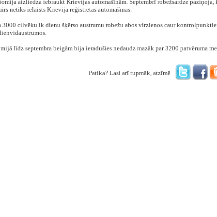
Somija aizliedza iebraukt Krievijas automašīnām. Septembrī robežsardze paziņoja, 
irs netiks ielaists Krievijā reģistrētas automašīnas.
 3000 cilvēku ik dienu šķērso austrumu robežu abos virzienos caur kontrolpunkti
dienvidaustrumos.
mijā līdz septembra beigām bija ieradušies nedaudz mazāk par 3200 patvēruma me
Patika? Lasi arī tupmāk, atzīmē