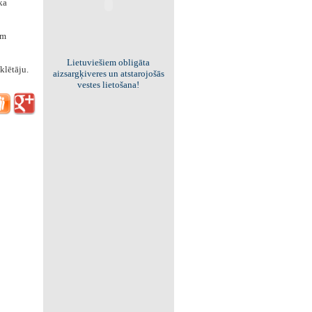
ka
em
Viss par "Kritisko masu"!
klētāju.
Kolekcionējam saites uz resursiem
internetā!