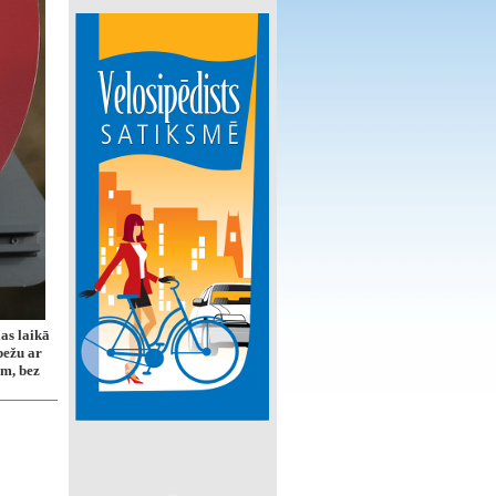
as laikā
bežu ar
em, bez