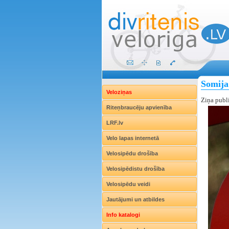
Somija 
Veloziņas
Ziņa publ
Riteņbraucēju apvienība
LRF.lv
Velo lapas internetā
Velosipēdu drošība
Velosipēdistu drošība
Velosipēdu veidi
Jautājumi un atbildes
Info katalogi