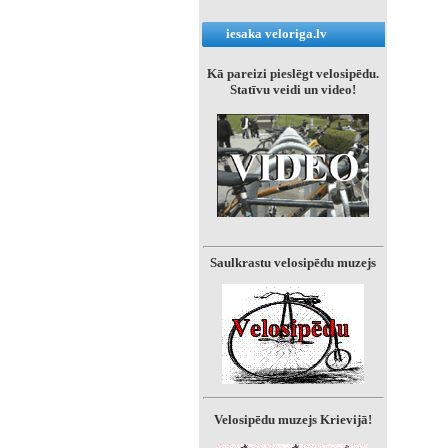
iesaka veloriga.lv
Kā pareizi pieslēgt velosipēdu.
Statīvu veidi un video!
Saulkrastu velosipēdu muzejs
Velosipēdu muzejs Krievijā!