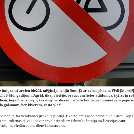
e imigranti arvien biežāk mēģināja iekļūt Somijā ar velosipēdiem. Pēdējās nedēļ
di 30 šādi gadījumi. Agrāk tikai vietējie, braucot nelielos attālumos, šķērsoja ro
diem, tagad tie ir bēgļi, kas mēģina šķērsot robežu bez nepieciešamajiem papīri
da gaismām, bez ķiverēm, vēsta yle.fi.
pamanīts, ka velobraucēju skaits pieaug, tika nolemts ar šo parādību cīnīties. Kopš
 ceturtdienas cilvēki nevar ar velosipēdiem iebraukt Somijā no Krievijas caur
rsošanas vietām valsts dienvidaustrumos.