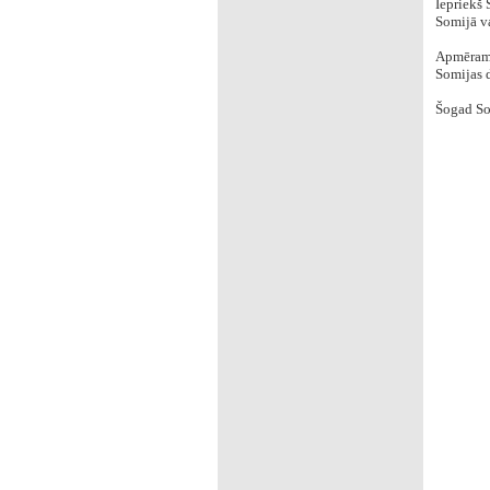
Iepriekš 
Somijā va
‌Apmēram
Somijas 
Šogad So