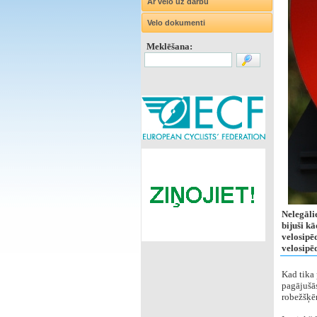
Ar velo uz darbu
Velo dokumenti
Meklēšana:
Nelegāli
bijuši kā
velosipē
velosipē
Kad tika 
pagājušās
robežšķē