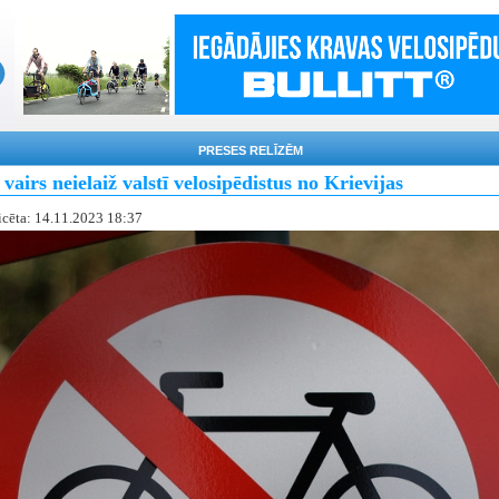
PRESES RELĪZĒM
vairs neielaiž valstī velosipēdistus no Krievijas
icēta: 14.11.2023 18:37