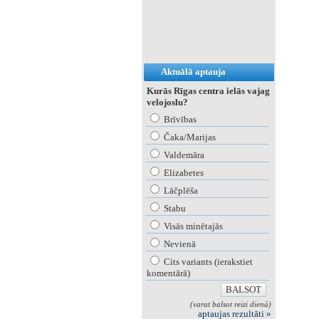
Aktuālā aptauja
Kurās Rīgas centra ielās vajag
velojoslu?
Brīvības
Čaka/Marijas
Valdemāra
Elizabetes
Lāčplēša
Stabu
Visās minētajās
Nevienā
Cits variants (ierakstiet
komentārā)
(varat balsot reizi dienā)
aptaujas rezultāti »