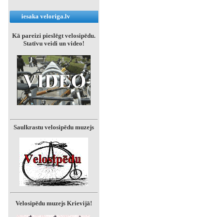
iesaka veloriga.lv
Kā pareizi pieslēgt velosipēdu.
Statīvu veidi un video!
Saulkrastu velosipēdu muzejs
Velosipēdu muzejs Krievijā!