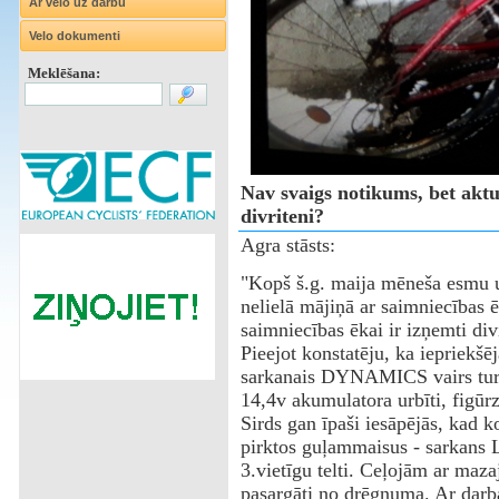
Ar velo uz darbu
Velo dokumenti
Meklēšana:
Nav svaigs notikums, bet aktu
divriteni?
Agra stāsts:
"Kopš š.g. maija mēneša esmu uz
nelielā mājiņā ar saimniecības ē
saimniecības ēkai ir izņemti div
Pieejot konstatēju, ka iepriekšē
sarkanais DYNAMICS vairs tur n
14,4v akumulatora urbīti, figūrz
Sirds gan īpaši iesāpējās, kad k
pirktos guļammaisus - sarkans
3.vietīgu telti. Ceļojām ar maz
pasargāti no drēgnuma. Ar darba