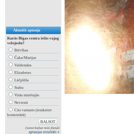
Aktuālā aptauja
Kurās Rīgas centra ielās vajag
velojoslu?
Brīvības
Čaka/Marijas
Valdemāra
Elizabetes
Lāčplēša
Stabu
Visās minētajās
Nevienā
Cits variants (ierakstiet
komentārā)
(varat balsot reizi dienā)
aptaujas rezultāti »