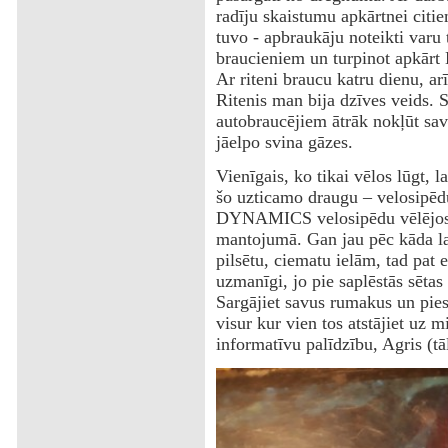
radīju skaistumu apkārtnei citiem
tuvo - apbraukāju noteikti varu t
braucieniem un turpinot apkārt L
Ar riteni braucu katru dienu, ar
Ritenis man bija dzīves veids. 
autobraucējiem ātrāk nokļūt sa
jāelpo svina gāzes.
Vienīgais, ko tikai vēlos lūgt, l
šo uzticamo draugu – velosipēd
DYNAMICS velosipēdu vēlējos 
mantojumā. Gan jau pēc kāda lai
pilsētu, ciematu ielām, tad pat 
uzmanīgi, jo pie saplēstās sētas
Sargājiet savus rumakus un piesl
visur kur vien tos atstājiet uz 
informatīvu palīdzību, Agris (t